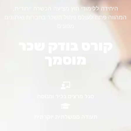
היחידה ללימודי חוץ מציעה הכשרה ייחודית,
המהווה פתח לעולם ניהול השכר בחברות וארגונים
מגוונים​
קורס בודק שכר
מוסמך
סגל מרצים בכיר ומנוסה​
תעודה ממשלתית יוקרתית