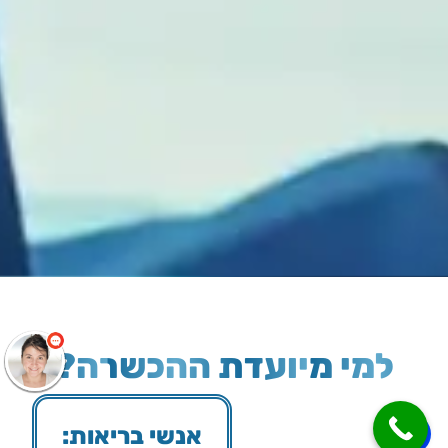
שלום
אני
הצ'אטבוט של האתר!
צריך עזרה? התחל
שיחה.
למי מיועדת ההכשרה?
אנשי בריאות: