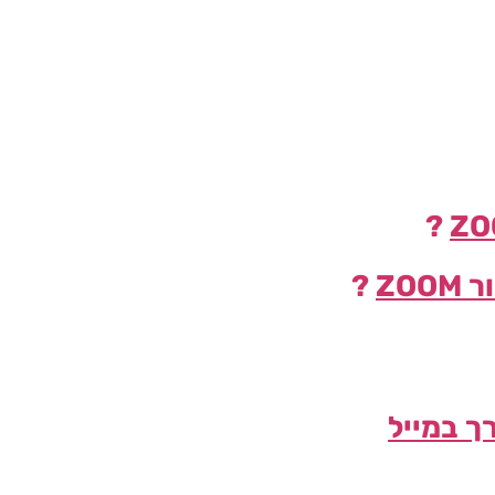
?
ZO
?
ך במייל