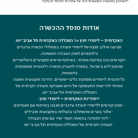
*השיבוץ בהכשרה המעשית הינו על אחריות הלומד.ת בלבד.
אודות מוסד ההכשרה
האקדמית – לימודי חוץ
של
המכללה האקדמית תל אביב־יפו
מציעה שילוב מנצח של לימודי תעודה במסלולי הכשרה עדכניים
ורלוונטיים לשוק העבודה המשתנה.
הקורסים נבנו בפיקוח אקדמי, בשיתוף גורמים מקצועיים ורגולטוריים
מהמובילים בישראל, במטרה להעניק הכשרה רלוונטית שממוקדת
בתוצאות.
כל תוכנית לימודים מספקת כלים יישומיים, הדרכה מקצועית ומענה
אמיתי לדרישות התעסוקה של היום ומעניקה תעודה יוקרתית של
המכללה האקדמית תל אביב־יפו.
ייחודיות האקדמית – לימודי חוץ:
· מגוון קורסים ללימודי תעודה עדכניים שנבנו בשיתוף עם מעסיקים
· אלפי בוגרים שהשתלבו בהצלחה במקצועות מובילים
· ליווי ותמיכה בהשמה וקשר ישיר עם שוק העבודה
· תעודה יוקרתית של המכללה האקדמית תל אביב־יפו