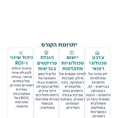
יתרונות הקורס
עדכון
יישום
הובלת
ניהול שינוי
טכנולוגי
טכנולוגיות
פרויקטים
ו-ROI
רפואי
מתקדמות
בבריאות
פיתוח יכולות
להובלת שינוי
ידע עדכני על
למידה מעשית של
כלים ליישום
ארגוני, עבודה
טכנולוגיות
שילוב מערכות
והטמעה של
מול צוותים
חדשניות
רובוטיקה, בינה
חדשנות בבתי
רפואיים וטכניים,
בבריאות - AI,
מלאכותית
חולים ובקהילה:
ומדידת
רובוטיקה
ורחפנים בתוך
זיהוי צרכים,
אפקטיביות
ורחפנים - והבנה
סביבת עבודה
ניתוח תהליכים
(ROI) של
מעשית כיצד הן
רפואית, בשיתוף
ובניית פתרונות
פתרונות
משתלבות
הצוותים
מבוססי
חדשנות.
במחלקות
הקליניים.
טכנולוגיה.
ובמערכות
רפואיות.