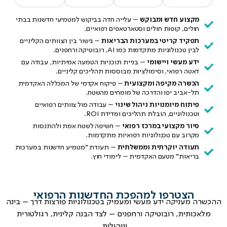
מקצוע חדש ומבוקש
– עלייה חדה בביקוש למטמיעי חדשנות בבתי
חולים, קופות חולים וסטארטאפים רפואיים.
תפקיד קריטי במערכות הבריאות
– גישור בין הצוותים הקליניים
לבין טכנולוגיות מתקדמות כמו AI, רובוטיקה ורחפנים.
ידע מעשי ויישומי
– בניית תוכניות הטמעה אמיתיות, עבודה עם
דאטה רפואי, וסימולציות מבוססות תהליכים קליניים.
הכשרה מקיפה ומקצועית
– פיקוח אקדמי של המכללה האקדמית
תל-אביב יפו והדרכה של מומחים מהשטח.
פיתוח מיומנויות ניהול שינוי
– עבודה מול צוותים רפואיים
וטכנולוגיים, הובלת תהליכים ומדידת ROI.
סיור מקצועי במרכז רפואי
– חשיפה לשטח אמת ולהתנסות
מקרוב עם טכנולוגיות רפואיות מתקדמות.
תעודה יוקרתית וממשלתית
– תעודת "מטמיע חדשנות במערכות
בריאות" מטעם האקדמית – לימודי חוץ.
הצטרפו למהפכת החדשנות הרפואי
ההכשרה מעניקה ידע מעשי ומעמיק בטכנולוגיות פורצות דרך – בינה
מלאכותית, רובוטיקה ורחפנים – לצד הבנה קלינית, רגולטורית
וניהולית.