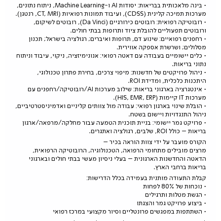
• בינה מלאכותית בבריאות: יסודות AI ו-Machine Learning, ניתוח נתונים,
מערכות תמיכה קלינית (CDSS), ועיבוד תמונות רפואיות (CT, MRI, רנטגן).
• רובוטיקה רפואית: רובוטים כירורגיים (Da Vinci), רובוטים לשיקום,
ורובוטים תפעוליים להובלת ציוד ותרופות בבתי חולים.
• רחפנים רפואיים: שינוע דם, תרופות ואיברים; רגולציה בישראל; תכנון
מסלולים; ושרשרת אספקה אווירית.
• כלים יישומיים בעבודה עם דאטה רפואי: אנונימיזציה, ניקוי, עיבוד וניתוח
נתוני בריאות.
• ניהול פרויקטים של חדשנות: מיפוי צרכים, בחירת פתרון טכנולוגי,
היתכנות כלכלית, ומדידת ROI.
• אינטגרציה בארגוני בריאות: שילוב מערכות AI/רובוטיקה/רחפנים עם
מערכות IT קיימות (HIS, EMR, ERP).
• הובלת שינוי בארגון רפואי: עבודה מול צוותים קליניים ואדמיניסטרטיביים,
ניהול התנגדויות ויישום בשטח.
• פרויקט גמר יישומי: בניית תוכנית הטמעה עבור מחלקה/מרפאה/ארגון
בריאות – כולל ROI, שלבים, רגולציה ואתגרים.
הקורס מועבר על ידי צוות הוראה בכיר –
מרצים מובילים מתחומי הרפואה, הטכנולוגיה, הרובוטיקה הרפואית,
הדאטה והחדשנות הארגונית – בעלי ניסיון מעשי בבתי חולים ובארגוני
בריאות ברחבי הארץ.
קבלת התעודה מותנית בעמידה בכלל הדרישות:
• נוכחות של 80% לפחות
• הגשת מטלות ותרגילים
• ביצוע פרויקט גמר והצגתו
• השתתפות במפגשים פרונטליים וסיור מקצועי במרכז רפואי