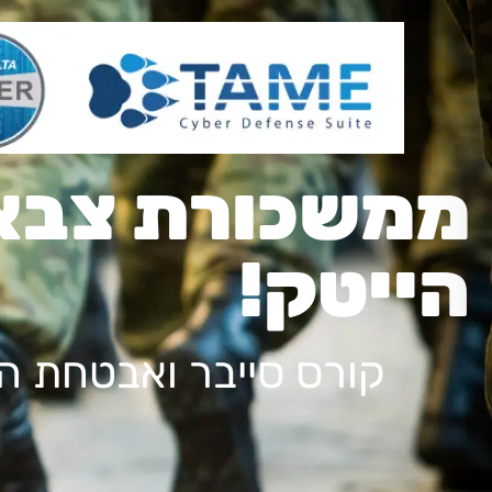
ממשכורת צבא
הייטק!​
קורס סייבר ואבטחת המ