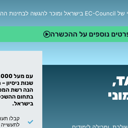
ין לאומיות!
רטים נוספים על ההכשרה
מרכז TAME RANGE,
שנות ניסיון – 
הנה רשת המכל
וני
בתחום ההשכלה
בישראל.
קבלו תעו
לתעשייה ה
לבת, ומכילה לימודים