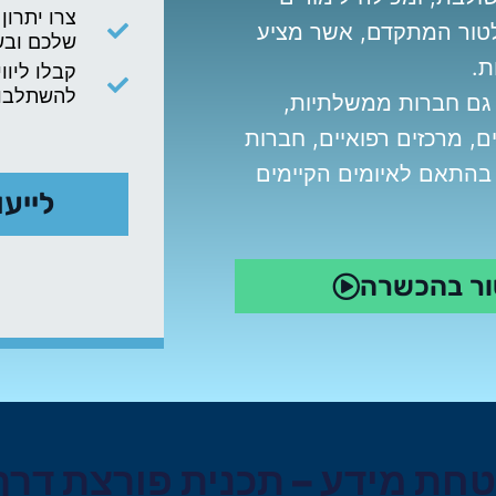
צרו יתרון
ולטור המתקדם, אשר מציע
שלכם ובש
ת.
קבלו ליוו
להשתלבות
 גם חברות ממשלתיות,
יים, מרכזים רפואיים, חברות
 בהתאם לאיומים הקיימים
לייע
טור בהכשרה
בטחת מידע – תכנית פורצת דרך