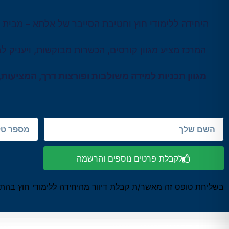
היחידה ללימודי חוץ וחטיבת הסייבר של אלתא – מבית 
המרכז מציע מגוון קורסים, הכשרות מבוקשות, ויעניק 
מגוון תכניות למידה משולבות ופורצות דרך, המציעות
לקבלת פרטים נוספים והרשמה
בשליחת טופס זה מאשר/ת קבלת דיוור מהיחידה ללימודי חוץ בהתא