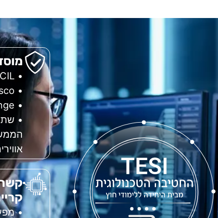
מוסד
• EC CONCIL.
• Cisco.
• TameRange.
• שת"
הממשל
אווירי
קשרי
קריי
• מפע