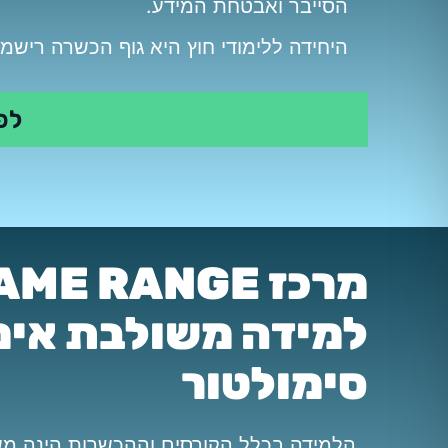
הסייבר ואבטחת המידע.
היחידה ללימודי חוץ היא גוף הכשרה רישמי של EC-Council בישראל ומוכר להגשה לבחינות ההסמכה הב
לפ
למידה משולבת אימ
סימולטור
הלמידה בכלל הקורסים וההכשרות הינה משו