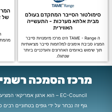
המרכז
סימולטור הסייבר המתקדם בעולם
של א
מבית אלתא מערכות - התעשייה
האווירית
ה
ה TAME - Range הינו מרכז מיומנויות סייבר
מהמתקד
המציג סביבת אימונים למלחמות סייבר מציאותיות
תוך שימוש באיומים האחרונים והעדכניים ביותר
שנתגלו.
מרכז הסמכה רשמי של ec-council ב
EC-Council – הוא ארגון אמריקאי המציע מגוון הסמכות, ידע, קורסים ושירותים בתחום הסייבר ואבטחת המידע.
גוף זה נבחר על ידי גופים בטחוניים רבי