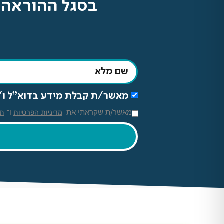
בסגל ההוראה -
מאשר/ת קבלת מידע בדוא"ל ו/או SMS מהיחידה ללימודי חוץ ומהאקדמית תל־אביב-יפו, בהתאם למדיניות
מאשר/ת שקראתי את
ו־
מדיניות הפרטיות
תק