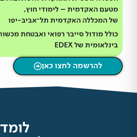
מטעם האקדמית – לימודי חוץ,
של המכללה האקדמית תל־אביב-יפו
בינלאומית של EDEX
להרשמה לחצו כאן
לומדי