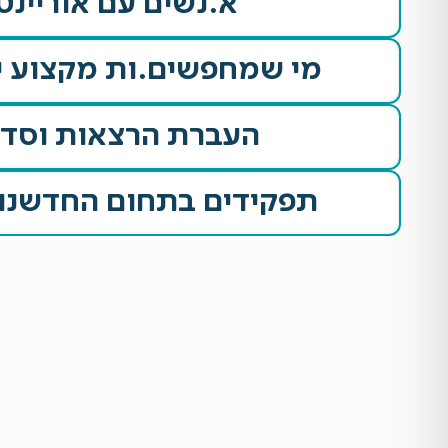
א.נשים עם אוריינט
מי שמחפשים.ות מקצוע י
העברת הרצאות וסדנ
תפקידים בתחום החדשנות ו-AI באר