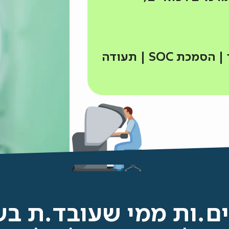
כולל מודול סייבר רפואי ואבטחת מכשור | הסמכת SOC | תעודה
ם.ות ממי שעובד.ת ב