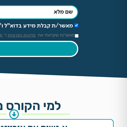
מאשר/ת קבלת מידע בדוא"ל ו/או SMS מהיחידה ללימודי חוץ ומהאקדמית תל־אביב-יפו, בהתאם למדיניות
מאשר/ת שקראתי את
ו־
מדיניות הפרטיות
תק
למי הקורס 