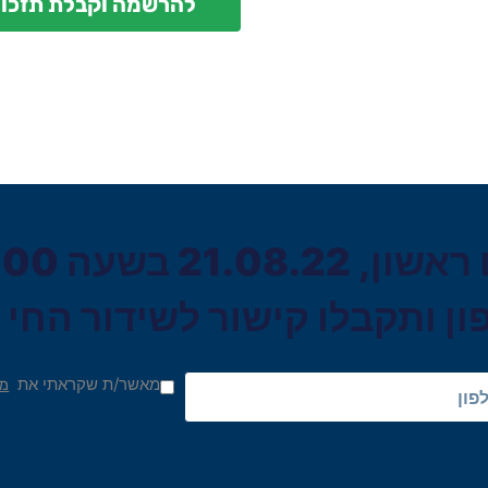
להרשמה וקבלת תזכור
2 בשעה 17:00​
ן ותקבלו קישור לשידור החי
מאשר/ת שקראתי את
מד