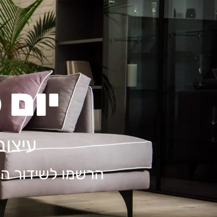
יום פת
עיצוב
הרשמו לשידור החי ביום ראשו