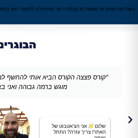
בשליחת טופס זה מאשר/ת קבלת דיוור מהיחידה ללימודי חוץ בהתא
הבוגרים
"קורס פצצה הקורס הביא אותי להחשף למ
מוגש ברמה גבוהה ואני בא 
שלום
אני הצ'אטבוט של
האתר! צריך עזרה? התחל
שיחה.