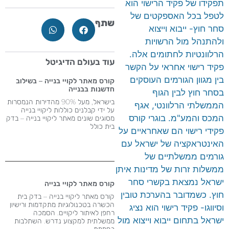
תפקידו של פקיד הרישוי הוא
לטפל בכל האספקטים של
שתף
סחר חוץ- ייבוא וייצוא
ולהתנהל מול הרשויות
הרלוונטיות לחתומים אלה.
עוד בעולם הדיגיטל
פקיד רישוי אחראי על הקשר
בין מגוון הגורמים העוסקים
קורס מאתר לקויי בנייה – בשילוב
חדשנות בבנייה
בסחר חוץ לבין הגוף
בישראל, מעל 90% מהדירות הנמסרות
הממשלתי הרלוונטי, אגף
על ידי קבלנים כוללות ליקויי בנייה
המכס והמע"מ. בוגרי קורס
מסוגים שונים מאתר ליקויי בנייה – בדק
בית כולל
פקידי רישוי הם שאחראיים על
האינטראקציה של ישראל עם
גורמים ממשלתיים של
ממשלות זרות של מדינות איתן
ישראל נמצאת בקשרי סחר
קורס מאתר לקויי בנייה
חוץ. כשמדובר בהערכת טובין
קורס מאתר ליקויי בנייה – בדק בית
הכשרה בטכנולוגיות מתקדמות ורישיון
וסיווגו- פקיד רישוי הוא נציג
רחפן לאיתור ליקויים. הסמכה
ישראל בתחום ייבוא וייצוא מול
ממשלתית למקצוע נדרש​. השתלבות
בחממת