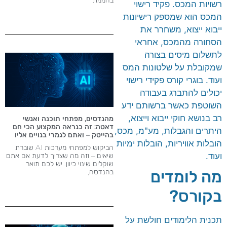
רשויות המכס. פקיד רישוי
המכס הוא שמספק רישיונות
ייבוא ייצוא, משחרר את
הסחורה מהמכס, אחראי
לתשלום מיסים בצורה
שמקובלת על שלטונות המס
ועוד. בוגרי קורס פקידי רישוי
יכולים להתברג בעבודה
השוטפת כאשר ברשותם ידע
רב בנושא חוקי ייבוא וייצוא,
מהנדסים, מפתחי תוכנה ואנשי
דאטה: זה כנראה המקצוע הכי חם
היתרים והגבלות, מע"מ, מכס,
בהייטק – ואתם לגמרי בנויים אליו
הובלות אוויריות, הובלות ימיות
הביקוש למפתחי מערכות AI שוברת
ועוד.
שיאים – וזה מה שצריך לדעת אם אתם
שוקלים שינוי כיוון. יש לכם תואר
מה לומדים
בהנדסה,
בקורס?
תכנית הלימודים חולשת על