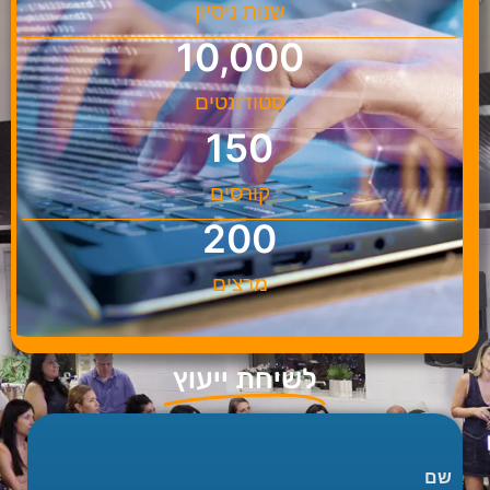
שנות ניסיון
10,000
סטודונטים
150
קורסים
200
מרצים
לשיחת ייעוץ
שם