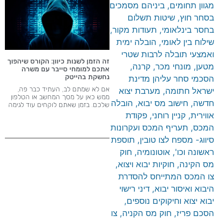
מגוון תחומים, ביניהם מסמכים
בסחר חוץ, שיטות תשלום
בחסר בינלאומי, תעודות מקור,
שילוח בין לאומי, הובלה ימית
ואמצעי תובלה לרבות שטרי
זה הזמן לשנות כיוון: הקורס שיהפוך
מטען, מונחי מכר, קרנה,
אתכם למומחי סייבר עם משרה
נחשקת בהייטק
הסכמי סחר עליהן מדינת
אם לא שמתם לב, העתיד כבר פה,
ישראל חתומה, מערבת יצוא
ממש כאן על מסך המחשב או הטלפון
חדשה, חישוב מס יבוא, הובלה
שלכם. בזמן שאתם לוקחים עוד לגימה
אווירית, קניין רוחני, פקודת
המכס, תעריף המכס ועקרונות
סיווג- מספח לצו טובין, תוספת
ראשונה וכו', אוטונומיה, חוק
מס הקינה, חוקיות יבוא ויצוא,
צו המכס המתייחס להסדרת
היבוא ואיסור יבוא, דיני רישוי
יבוא יצוא וחיקוקים נוספים,
הסכם פריז, חוק מס הקניה, צו