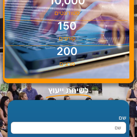
10,000
סטודונטים
150
קורסים
200
מרצים
לשיחת ייעוץ
שם