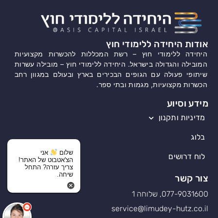
אודות היחידה ללימודי חוץ
היחידה ללימודי חוץ – רשת המכללות להכשרות מקצועיות
המובילה והגדולה בישראל. היחידה ללימודי חוץ – מובילה עשרות
שיתופי פעולה עם הגופים הבכירים בארץ ובעולם במגוון רחב
הכשרות מקצועיות, מגמות ובתי ספר.
מידע וסיוע
מדיניות ותקנון
בלוג
שלום
אני
לוח דרושים
הצ'אטבוט של האתר!
צריך עזרה? התחל
שיחה.
צור קשר
077-9031600, שלוחה 1
service@limudey-hutz.co.il