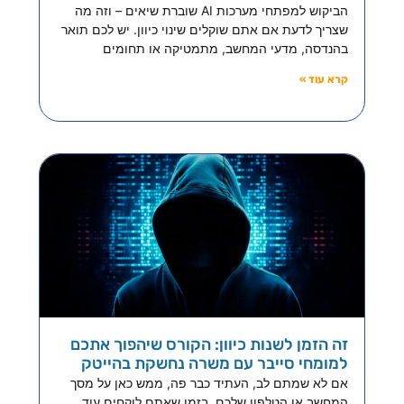
הביקוש למפתחי מערכות AI שוברת שיאים – וזה מה
שצריך לדעת אם אתם שוקלים שינוי כיוון. יש לכם תואר
בהנדסה, מדעי המחשב, מתמטיקה או תחומים
קרא עוד »
זה הזמן לשנות כיוון: הקורס שיהפוך אתכם
למומחי סייבר עם משרה נחשקת בהייטק
אם לא שמתם לב, העתיד כבר פה, ממש כאן על מסך
המחשב או הטלפון שלכם. בזמן שאתם לוקחים עוד