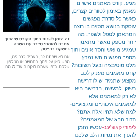
מגיע. קורס מאמנים אישיים
מאמין באימון לטווחים קצרים,
כאשר כל סדרת מפגשים
עוסקת בנושא מסוים בו רוצה
המתאמן לטפל ולשפר. מה
זה הזמן לשנות כיוון: הקורס שיהפוך
יותר מספק מאשר מתאמן
אתכם למומחי סייבר עם משרה
נחשקת בהייטק
שמגיע מיואש וחסר אונים ותוך
אם לא שמתם לב, העתיד כבר פה,
מספר מפגשים חש נמרץ,
ממש כאן על מסך המחשב או הטלפון
מלט מוטיבציה ובעל תשובות?
שלכם. בזמן שאתם לוקחים עוד לגימה
קורס מאמנים מעניק לכם
מקצוע שתמיד יש לו דרישה
בשוק. למעשה, הדרישה היא
לא רק למאמנים אלא
למאמנים איכותיים ומקצועיים-
למה שלא תהיו אלה אתם?
הדור הבא של המאמנים?
לימודי קאוצ'ינג-
עכשיו הזמן
להפוך את נטיות הלב שלכם