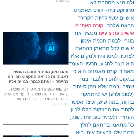
ולהימנע מסחבת לא
פרודוקטיבית- קורס מאמנים
אישיים עשוי להיות הקרירה
הבאה שלכם.
קורס מאמנים
אישיים ומקצועיים
מכשיר את
בוגריו לבנות תכנית אימון
אישית לכל מתאמן בהתאם
לצרכיו, למטרותיו ולמקום אליו
הוא רוצה להגיע. הרעיון העומד
מאחורי קורס מאמנים הוא כי
מהנדסים, מפתחי תוכנה ואנשי
דאטה: זה כנראה המקצוע הכי חם
במקום לחפור ולנבור במה
בהייטק – ואתם לגמרי בנויים אליו
שהיה ,במה שלא ניתן לשנות
הביקוש למפתחי מערכות AI שוברת
(לטוב ולרע) יש להתמקד
שיאים – וזה מה שצריך לדעת אם אתם
שוקלים שינוי כיוון. יש לכם תואר
בהווה, במה שיש, וכיצד אפשר
בהנדסה,
לקחת את החוזקות הללו לכוון
העתיד, ולעתיד טוב יותר. שוב,
כל מתאמן בהתאם להלך
הרוח שלו ולבעיות איתן הוא