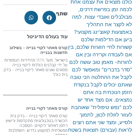
כולנו מוצאים את עצמנו אחת
לכמה זמן בפרשת דרכים,
שתף
מבולבלים ואובדי עצות. למה
לא לקצר את התהליך
באמצעות קאוצ'ינג מקצועי?
עוד בעולם הדיגיטל
ביען אם הדילמות שלכם
קשורות לחיי הזוגיות שלכם, בין
קורס מאתר לקויי בנייה – בשילוב
חדשנות בבנייה
אם לעבודה וקרירה ובין אם
בישראל, מעל 90% מהדירות הנמסרות
להורות- מאמן טוב עושה לכם
על ידי קבלנים כוללות ליקויי בנייה
"סדר בדברים" ומאפשר לכם
מסוגים שונים מאתר ליקויי בנייה – בדק
בית כולל
לקבל את ההחלטה הכי טובה
שאתם יכולים לקבל בנקודת
הזמן הנוכחית בה אתם
נמצאים. אם מצד אחד יש
לכם "נפש טיפולית" שאוהבת
קורס מאתר לקויי בנייה
לעזור לזולת לכוון, לתמוך
קורס מאתר ליקויי בנייה – בדק בית
הכשרה בטכנולוגיות מתקדמות ורישיון
ולסייע, ומצד שני אתם רוצים
רחפן לאיתור ליקויים. הסמכה
לראות (עבורם) תוצאות בשטח
ממשלתית למקצוע נדרש​. השתלבות
בחממת