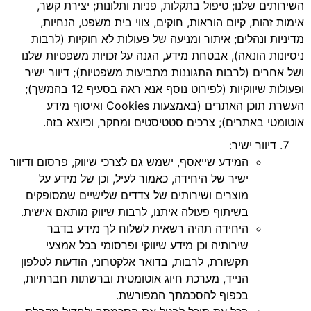
השירותים שלנו; טיפול בתקלות, פניות ותלונות; יצירת קשר,
אימות זהות, קיום הוראות, חוקים, צווי בית משפט, הנחיות,
מדיניות ונהלים; איתור ומניעה של פעולות לא חוקיות (לרבות
ניסיונות הונאה), אבטחת מידע, הגנה על זכויות משפטיות שלנו
ושל אחרים (לרבות התגוננות מתביעות משפטיות); דיוור ישיר
ופעולות שיווקיות (לפירוט נוסף אנא ראה בסעיף 12 בהמשך);
העשרת תוכן האתרים (באמצעות Cookies ואיסוף מידע
אוטומטי באתרים); צרכים סטטיסטים ומחקר, וכיוצא בזה.
דיוור ישיר:
המידע שייאסף, ישמש גם לצרכי שיווק, פרסום ודיוור
ישיר של היחידה, כאמור לעיל, וכן של מידע על
מוצרים ושירותים של צדדים שלישיים שמסופקים
בשיתוף פעולה איתנו, לרבות שיווק מותאם אישית.
היחידה תהיה רשאית לשלוח לך מידע בדבר
שירותיה וכן מידע שיווקי ופרסומי בכל אמצעי
תקשורת, לרבות, בדואר אלקטרוני, הודעות לטלפון
הנייד, מערכת חיוג אוטומטית וברשתות חברתיות,
בכפוף להסכמתך המפורשת.