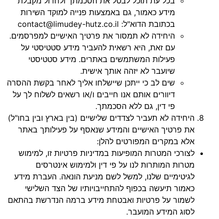
בכל עת תוכל לבטל את הסכמתך ולחדול מקבלת
מידע כאמור, גם באמצעות פנייה למוקד השירות
בכתובת הדוא"ל: contact@limudey-hutz.co.il
היחידה לא תמסור את פרטיך האישיים למפרסמים.
עם זאת, היא רשאית להעביר מידע סטטיסטי על
פעילות המשתמשים באתרים. מידע סטטיסטי
שיועבר לא יזהה אותך אישית.
שים לב כי ייתכן שיישלחו אליך לאחר בקשת ההסרה
דיוורים אותם אנו חייבים ו/או רשאים לשלוח לך על
פי דין, גם ללא הסכמתך.
היחידה לא תעביר לצדדים שלישיים (בין בארץ ובין בחו"ל)
את פרטיך האישיים והמידע שנאסף על פעילותך באתר
אלא במקרים המפורטים להלן:
לצורכי המטרות המופיעות במדיניות פרטיות זו, למימוש
מטרות המותרות לנו על פי דין ולמימוש אינטרסים
לגיטימיים שלנו, למשל לשם מניעת הונאה. העברת מידע
כאמור תיעשה בכפוף להתחייבויותיו של הצד השלישי
לשמור על פרטיות ואבטחת מידע ברמה הנדרשת בהתאם
לסוג המידע המועבר.