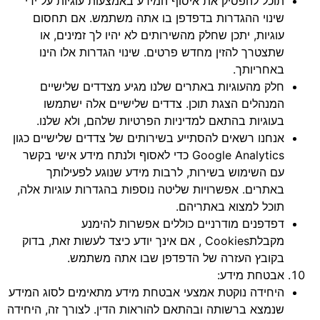
תוכל להפסיק את איסוף המידע באמצעות עוגיות על ידי
שינוי ההגדרות בדפדפן בו אתה משתמש. אם תחסום
עוגיות, יתכן שחלק מהשירותים לא יהיו לך זמינים, או
שתצטרך להזין מחדש פרטים. שינוי הגדרות אלו הינו
באחריותך.
חלק מהעוגיות באתרים שלנו מגיע מצדדים שלישיים
המנהלים הצגת תוכן. צדדים שלישיים אלה ישתמשו
בעוגיות בהתאם למדיניות הפרטיות שלהם, ולא שלנו.
אנחנו רשאים להסתייע בשירותים של צדדים שלישיים כגון
Google Analytics כדי לאסוף ולנתח מידע אישי בקשר
עם השימוש בשירות, לרבות מידע שנוגע לפעילותך
באתרים. אפשרויות שליטה נוספות בהגדרות עוגיות אלה,
תוכל למצוא באתריהם.
דפדפנים מודרניים כוללים אפשרות להימנע
מקבלתCookies , אם אינך יודע כיצד לעשות זאת, בדוק
בקובץ העזרה של הדפדפן שבו אתה משתמש.
אבטחת מידע:
היחידה נוקטת אמצעי אבטחת מידע מתאימים לסוג המידע
שנמצא ברשותה ובהתאם להוראות הדין. לצורך זה, היחידה