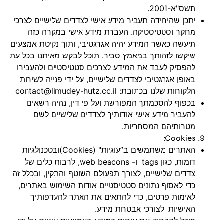
תשס"א-2001.
יתכן שהיחידה תעביר מידע אישי לצדדים שלישיים לצרכי
מחקר וסטטיסטיקה. העברת מידע אישי במקרה כזה
תיעשה כאשר המידע יהיה אגרגטיבי, ותוך נקיטת אמצעים
שיקשו לזהותך במאמץ סביר. תוכל לבקש מאיתנו בכל עת
להפסיק לעבד את המידע לצרכים סטטיסטיים ולהעבירו
באופן אגרגטיבי לצדדים שלישיים, על ידי פנייה לשירות
הלקוחות שלנו בכתובת: contact@limudey-hutz.co.il
בכפוף להסכמתך המפורשת ועל פי דין, נהיה רשאים
להעביר מידע אישי אודותיך לצדדים שלישיים לשם
מטרותיהם המסחריות.
Cookies:
האתרים משתמשים ב”עוגיות" (Cookies)ובטכנולגיות
דומות, כגון tags ו- web beacons, לרבות כלים של
צדדים שלישיים, לצורך תפעולם השוטף והתקין, ובכלל זה
כדי לאסוף נתונים סטטיסטיים אודות השימוש באתרים,
לאימות פרטים, כדי להתאים את האתר להעדפותיך
האישיות ולצורכי אבטחת מידע.