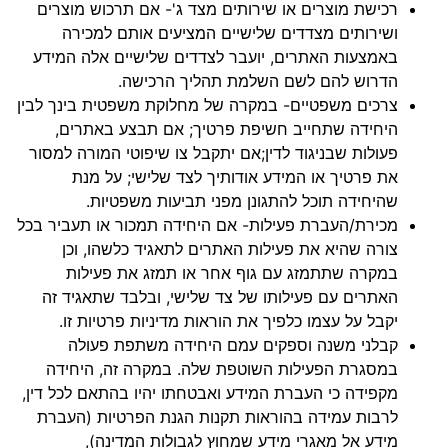
רכישת מוצרים או שירותים מצד ג'- אם תרכוש מוצרים
ושירותים מצדדים שלישיים המציעים אותם למכירה
באמצעות האתרים, יועבר לצדדים שלישיים אלה המידע
הדרוש להם לשם השלמת תהליך הרכישה.
צרכים משפטיים- במקרה של מחלוקת משפטית בינך לבין
היחידה שתחייב חשיפת פרטיך; אם תבצע באתרים,
פעולות שבניגוד לדין;אם יתקבל צו שיפוטי המורה למסור
את פרטיך או המידע אודותיך לצד שלישי; על מנת
שהיחידה תוכל להתגונן מפני תביעות משפטיות.
מכירת/העברת פעילות- אם היחידה תמכור או תעביר בכל
צורה שהיא את פעילות האתרים לתאגיד כלשהו, וכן
במקרה שתתמזג עם גוף אחר או תמזג את פעילות
האתרים עם פעילותו של צד שלישי, ובלבד שתאגיד זה
יקבל על עצמו כלפיך את הוראות מדיניות פרטיות זו.
קבלני משנה וספקים עמם היחידה משתפת פעולה
במסגרת הפעילות השוטפת שלה. במקרה זה, היחידה
מקפידה כי העברת המידע ואבטחתו יהיו בהתאם לכל דין,
לרבות עמידה בהוראות תקנות הגנת הפרטיות (העברת
מידע אל מאגרי מידע שמחוץ לגבולות המדינה),