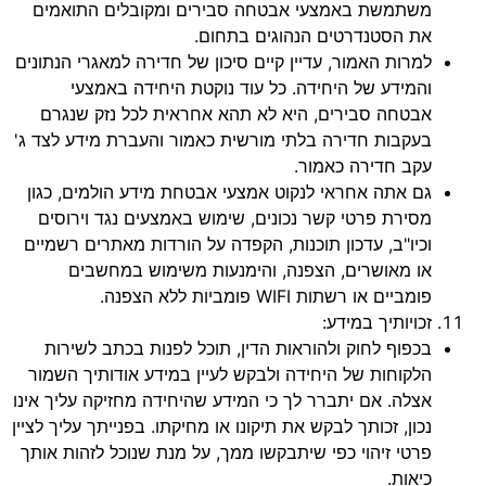
משתמשת באמצעי אבטחה סבירים ומקובלים התואמים
את הסטנדרטים הנהוגים בתחום.
למרות האמור, עדיין קיים סיכון של חדירה למאגרי הנתונים
והמידע של היחידה. כל עוד נוקטת היחידה באמצעי
אבטחה סבירים, היא לא תהא אחראית לכל נזק שנגרם
בעקבות חדירה בלתי מורשית כאמור והעברת מידע לצד ג'
עקב חדירה כאמור.
גם אתה אחראי לנקוט אמצעי אבטחת מידע הולמים, כגון
מסירת פרטי קשר נכונים, שימוש באמצעים נגד וירוסים
וכיו"ב, עדכון תוכנות, הקפדה על הורדות מאתרים רשמיים
או מאושרים, הצפנה, והימנעות משימוש במחשבים
פומביים או רשתות WIFI פומביות ללא הצפנה.
זכויותיך במידע:
בכפוף לחוק ולהוראות הדין, תוכל לפנות בכתב לשירות
הלקוחות של היחידה ולבקש לעיין במידע אודותיך השמור
אצלה. אם יתברר לך כי המידע שהיחידה מחזיקה עליך אינו
נכון, זכותך לבקש את תיקונו או מחיקתו. בפנייתך עליך לציין
פרטי זיהוי כפי שיתבקשו ממך, על מנת שנוכל לזהות אותך
כיאות.