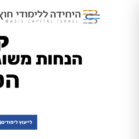
ק
הנחות משוגע
הט
לייעוץ לימודים