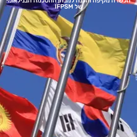
הכשרה מקיפה והכנה למבחן ההסכמה הבנילאומי
של IFPSM​