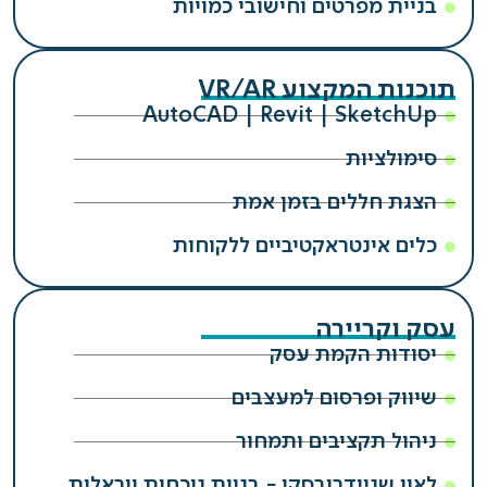
בניית מפרטים וחישובי כמויות
תוכנות המקצוע VR/AR
AutoCAD | Revit | SketchUp
סימולציות
הצגת חללים בזמן אמת
כלים אינטראקטיביים ללקוחות
עסק וקריירה
יסודות הקמת עסק
שיווק ופרסום למעצבים
ניהול תקציבים ותמחור
לאון שניידרובסקי - בניית נוכחות ויראלית