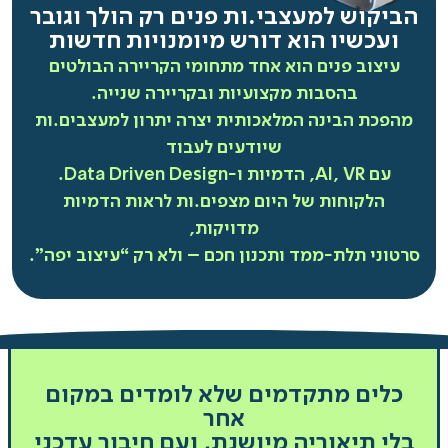
הביקוש למעצבי.ות פנים רק הולך וגובר
ועכשיו הוא דורש מיומנויות חדשות
עיצוב פנים הוא אחד מתחומי הקריירה הבולטים
בהסבות מקצועיות ובקריירה שנייה.
מהפכת הבינה המלאכותית יצרה יתרון למעצבים.ות
שיודעים לעבוד
עם AI, VR, הדמיות ו-Data Driven Design.
הלקוחות של היום מצפים.ות לראות הדמיות
מדויקות,
סרטוני תלת-ממד ותכנון חכם – ולא רק “עיצוב יפה”.
כלים מתקדמים שלא לומדים במקום
אחר
בלי תיאוריה מיושנת, ועם חיבור עדכני