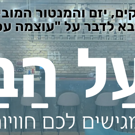
קים, יזם והמנטור המוב
א לדבר על "עוצמה עס