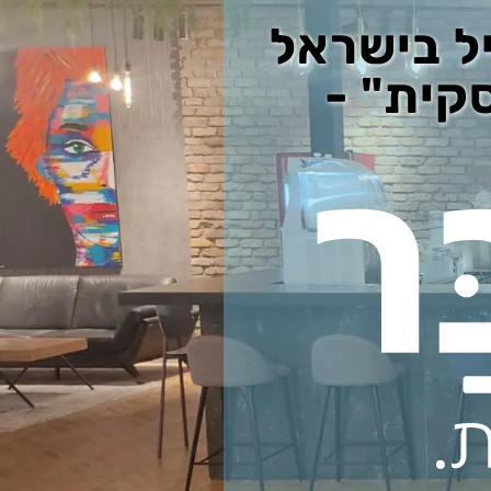
יל בישראל
קית" -