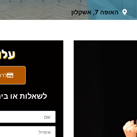
האופה 7, אשקלון
עלות
לרכ
לשאלות או ביר