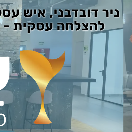
ניר דובדבני, איש עס
להצלחה עסקית - ב