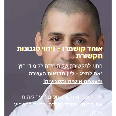
אוהד קושמרו - זיהוי סגנונות
תקשורת
החוג לתקשורת של היחידה ללימודי חוץ
גאה להציג –
ליין סדנאות העשרה
והעצמה אישית ומקצועית!
איך לשפר מערכות יחסים? איך לזהות
את הסגנון שעומד מולכם ולדעת להשפיע
עליו?