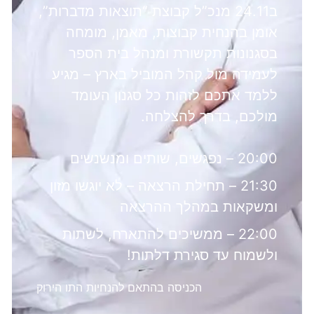
ב24.11 מנכ”ל קבוצת “תוצאות מדברות”,
אומן בהנחית קבוצות, מאמן, מומחה
בסגנונות תקשורת ומנהל בית הספר
לעמידה מול קהל המוביל בארץ – מגיע
ללמד אתכם לזהות כל סגנון העומד
מולכם, בדרך להצלחה.
20:00 – נפגשים, שותים ומנשנשים
21:30 – תחילת הרצאה – לא יוגשו מזון
ומשקאות במהלך ההרצאה
22:00 – ממשיכים להתארח, לשתות
ולשמוח עד סגירת דלתות!
הכניסה בהתאם להנחיות התו הירוק