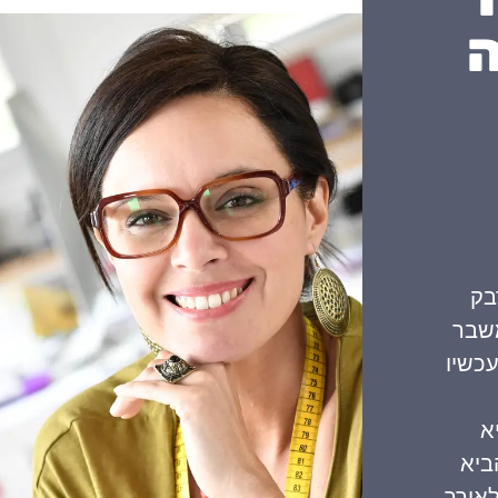
דבק
משבר
כשיו
א
ביא
אורך