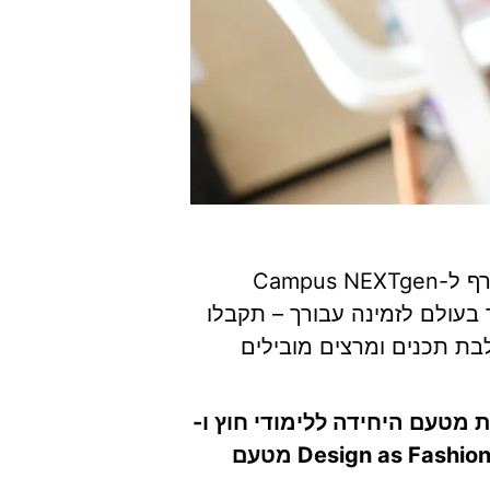
היחידה ללימודי חוץ מציעה לכם להצטרף ל-Campus NEXTgen
עולם לזמינה עבורך – תקבלו
בת תכנים ומרצים מובילים
 2 תעודות, האחת מטעם היחידה ללימודי חוץ ו-
Campus Nextgen והשנייה, תעודת Design as Fashion מטעם