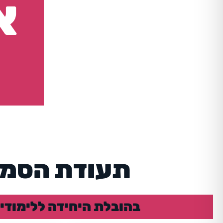
א
תעודת הסמכ
בהובלת היחידה ללימודי חוץ ו- XTgen