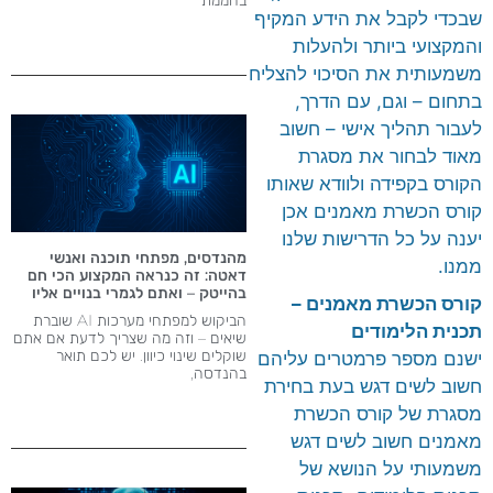
שבכדי לקבל את הידע המקיף
והמקצועי ביותר ולהעלות
משמעותית את הסיכוי להצליח
בתחום – וגם, עם הדרך,
לעבור תהליך אישי – חשוב
מאוד לבחור את מסגרת
הקורס בקפידה ולוודא שאותו
קורס הכשרת מאמנים אכן
יענה על כל הדרישות שלנו
מהנדסים, מפתחי תוכנה ואנשי
ממנו.
דאטה: זה כנראה המקצוע הכי חם
בהייטק – ואתם לגמרי בנויים אליו
קורס הכשרת מאמנים –
הביקוש למפתחי מערכות AI שוברת
תכנית הלימודים
שיאים – וזה מה שצריך לדעת אם אתם
שוקלים שינוי כיוון. יש לכם תואר
ישנם מספר פרמטרים עליהם
בהנדסה,
חשוב לשים דגש בעת בחירת
מסגרת של קורס הכשרת
מאמנים חשוב לשים דגש
משמעותי על הנושא של