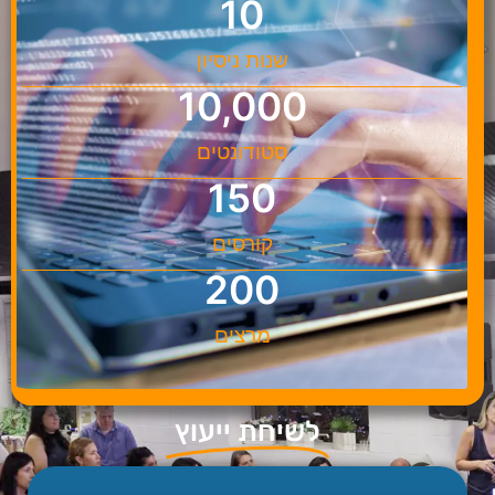
10
שנות ניסיון
10,000
סטודונטים
150
קורסים
200
מרצים
לשיחת ייעוץ