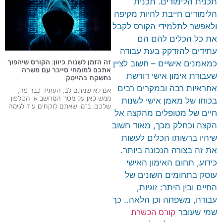
תכנית הלימודים. תכנית
הלימודים חייבת להיות מקיפה
ולאפשר לתלמידי הקורס לקבל
את כל הכלים להם הם
עתידים להזדקק בעת עבודה
זה הזמן לשנות כיוון: הקורס שיהפוך
כמאמנים אישיים – חשוב לציין
אתכם למומחי סייבר עם משרה
שעבודת אימון אישי דורשת
נחשקת בהייטק
אחראיות רבה ובמקרים רבים
אם לא שמתם לב, העתיד כבר פה,
ממש כאן על מסך המחשב או הטלפון
בכוחו של מאמן אישי לשנות
שלכם. בזמן שאתם לוקחים עוד לגימה
חיים של מטופלים מהקצה אל
הקצה וכחלק מכך, מאוד חשוב
שיהיו ברשותו הכלים לעשות
את זה בצורה הנכונה ביותר.
כידוע, תחום האימון האישי
עוסק בתחומים השונים של
החיים ובין היתר: זוגיות,
עבודה, משפחה וכן הלאה.. כך
שמי שעובר
קורס הכשרת