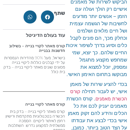
הביקוש לשירות של מאמנים
אישיים רק הולך ועולה עם
שתף
הזמן – אנשים יותר מודעים
לחשיבות של הגשמה עצמית
ושל חיים מלאים ושלמים
עוד בעולם הדיגיטל
וכחלק מכך, הם פונים לקבל
כלים וסיוע בדרך לשיפור איכות
קורס מאתר לקויי בנייה – בשילוב
חדשנות בבנייה
החיים שלהם. כך יוצא, שמי
בישראל, מעל 90% מהדירות הנמסרות
שמחפש מקצוע מתגמל
על ידי קבלנים כוללות ליקויי בנייה
ומספק, יוכל למצוא את
מסוגים שונים מאתר ליקויי בנייה – בדק
בית כולל
מבוקשו בתחום האימון האישי.
בכדי להציע שירות של מאמן
אישי, יש לעבור תחילה
קורס
הכשרת מאמנים
. קורס הכשרת
קורס מאתר לקויי בנייה
מאמנים יעניק לכם את כל
קורס מאתר ליקויי בנייה – בדק בית
הכלים והידע להם זקוק מאמן
הכשרה בטכנולוגיות מתקדמות ורישיון
אישי בכדי לבצע את עבודתו
רחפן לאיתור ליקויים. הסמכה
ממשלתית למקצוע נדרש​. השתלבות
על הצד הטוב ביותר. כמובן,
בחממת