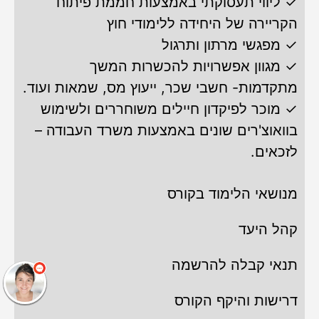
✓ ליווי תעסוקתי באמצעות חממת פיתוח
הקריירה של היחידה ללימודי חוץ
✓ מפגשי מרתון ותרגול
✓ מגוון אפשרויות להכשרות המשך
מתקדמות- חשבי שכר, ייעוץ מס, שמאות ועוד.
✓ מוכר לפיקדון חיילים משוחררים ולשימוש
בוואוצ'רים שונים באמצעות משרד העבודה –
לזכאים.
שלום
אני
מנושאי הלימוד בקורס
הצ'אטבוט של האתר!
צריך עזרה? התחל
שיחה.
קהל היעד
תנאי קבלה להרשמה
דרישות והיקף הקורס