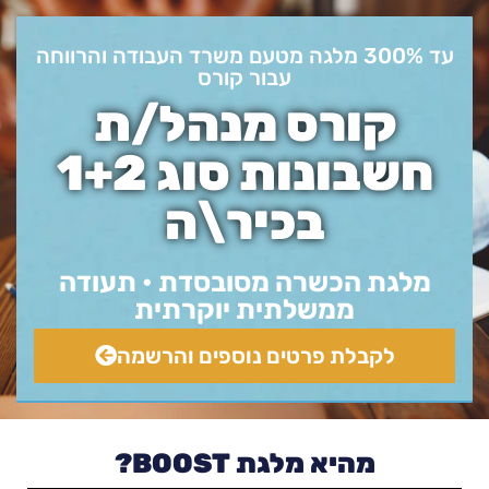
עד 300% מלגה מטעם משרד העבודה והרווחה
עבור קורס
קורס מנהל/ת
חשבונות סוג 1+2
בכיר\ה
מלגת הכשרה מסובסדת • תעודה
ממשלתית יוקרתית
לקבלת פרטים נוספים והרשמה
מהיא מלגת BOOST?