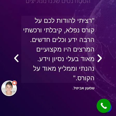
הסטודנטים שלנו ממליצים
"רציתי להודות לכם על
"מא
קורס נפלא, קיבלתי ורכשתי
מעב
ת
הרבה ידע וכלים חדשים.
בעי
המרצים היו מקצועיים
התל
ה"
מאוד בעלי נסיון וידע.
להע
נהנתי וממליץ מאוד על
שיות
הקורס."
מתח
שמעון אביטל.
יצחק 