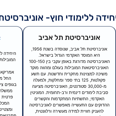
חידה ללימודי חוץ- אוניברסיטת
אוניברסיטת תל אביב
אוניברסיטת תל אביב, שנוסדה בשנת 1956,
היא המוסד האקדמי הגדול בישראל.
המובילות
האוניברסיטה מדורגת באופן עקבי בין 100-150
האוניברסיטאות המובילות בעולם ומהווה מוקד
אמריקאית
משיכה למצוינות מחקרית וחדשנות. עם תשע
החל מה
פקולטות, 125 בתי ספר ומחלקות, ולמעלה
בגופים צי
מ-30,000 סטודנטים, האוניברסיטה מציעה
ממשלתי
סביבת לימודים דינמית ורב-תחומית. המוניטין
פרטית ה
האקדמי, התשתיות המתקדמות והקשרים
ההדוקים עם התעשייה מאפשרים לאוניברסיטה
ומצטיינ
להעניק חוויית למידה מעשירה ורלוונטית,