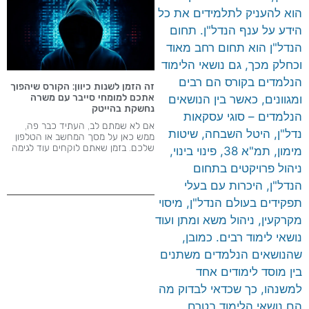
הוא להעניק לתלמידים את כל
הידע על ענף הנדל"ן. תחום
הנדל"ן הוא תחום רחב מאוד
וכחלק מכך, גם נושאי הלימוד
הנלמדים בקורס הם רבים
זה הזמן לשנות כיוון: הקורס שיהפוך
אתכם למומחי סייבר עם משרה
ומגוונים, כאשר בין הנושאים
נחשקת בהייטק
הנלמדים – סוגי עסקאות
אם לא שמתם לב, העתיד כבר פה,
נדל"ן, היטל השבחה, שיטות
ממש כאן על מסך המחשב או הטלפון
שלכם. בזמן שאתם לוקחים עוד לגימה
מימון, תמ"א 38, פינוי בינוי,
ניהול פרויקטים בתחום
הנדל"ן, היכרות עם בעלי
תפקידים בעולם הנדל"ן, מיסוי
מקרקעין, ניהול משא ומתן ועוד
נושאי לימוד רבים. כמובן,
שהנושאים הנלמדים משתנים
בין מוסד לימודים אחד
למשנהו, כך שכדאי לבדוק מה
הם נושאי הלימוד בטרם