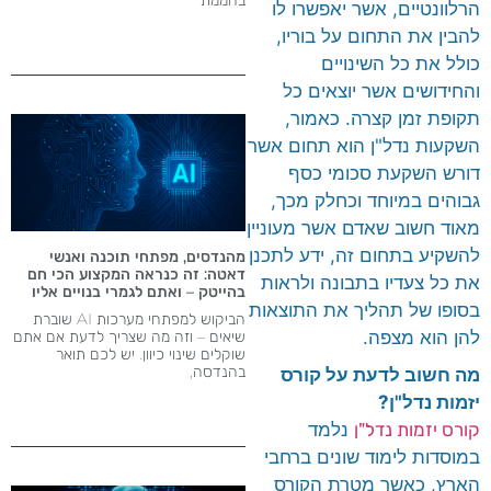
הרלוונטיים, אשר יאפשרו לו
להבין את התחום על בוריו,
כולל את כל השינויים
והחידושים אשר יוצאים כל
תקופת זמן קצרה. כאמור,
השקעות נדל"ן הוא תחום אשר
דורש השקעת סכומי כסף
גבוהים במיוחד וכחלק מכך,
מאוד חשוב שאדם אשר מעוניין
להשקיע בתחום זה, ידע לתכנן
מהנדסים, מפתחי תוכנה ואנשי
דאטה: זה כנראה המקצוע הכי חם
את כל צעדיו בתבונה ולראות
בהייטק – ואתם לגמרי בנויים אליו
בסופו של תהליך את התוצאות
הביקוש למפתחי מערכות AI שוברת
להן הוא מצפה.
שיאים – וזה מה שצריך לדעת אם אתם
שוקלים שינוי כיוון. יש לכם תואר
בהנדסה,
מה חשוב לדעת על קורס
יזמות נדל"ן?
קורס יזמות נדל"ן
נלמד
במוסדות לימוד שונים ברחבי
הארץ, כאשר מטרת הקורס