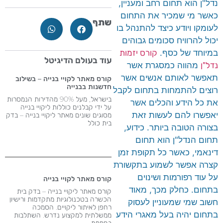
נדל"ן הוא תחום רחב ומעניין,
כאשר מי שמכיר את התחום
שתף
לעומקו ויודע כיצד להתנהל בו
יכול להרוויח סכומים גבוהים
במיוחד של כסף.
קורס יזמות
עוד בעולם הדיגיטל
נדל"ן
מהווה כמסגרת אשר
תאפשר לאותם אנשים אשר
קורס מאתר לקויי בנייה – בשילוב
חדשנות בבנייה
רוצים להתמחות בתחום לקבל
בישראל, מעל 90% מהדירות הנמסרות
את כל הידע והכלים אשר
על ידי קבלנים כוללות ליקויי בנייה
יאפשרו להם לעשות זאת
מסוגים שונים מאתר ליקויי בנייה – בדק
בית כולל
בצורה הטובה ביותר. כידוע,
תחום הנדל"ן הוא תחום
דינאמי, כאשר כל תקופת זמן
קצרה אפשר לשמוע בתקשורת
על עוד רפורמות ושינוים
קורס מאתר לקויי בנייה
בתחום. כחלק מכך, מאוד
קורס מאתר ליקויי בנייה – בדק בית
הכשרה בטכנולוגיות מתקדמות ורישיון
חשוב שמי שמעוניין לעסוק
רחפן לאיתור ליקויים. הסמכה
בתחום יהיה בעל מאגרי הידע
ממשלתית למקצוע נדרש​. השתלבות
בחממת