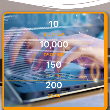
10
שנות ניסיון
10,000
סטודונטים
150
קורסים
200
מרצים