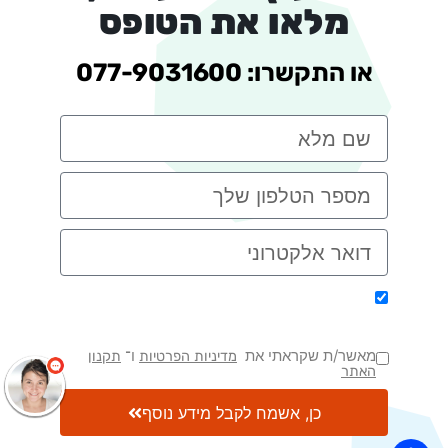
מלאו את הטופס
או התקשרו: 077-9031600
שלום
אני
הצ'אטבוט של האתר!
צריך עזרה? התחל
אני מאשר/ת קבלת שיחה חוזרת
שיחה.
מיועצת לימודים
מאשר/ת שקראתי את
ו־
מדיניות הפרטיות
תקנון
האתר
כן, אשמח לקבל מידע נוסף