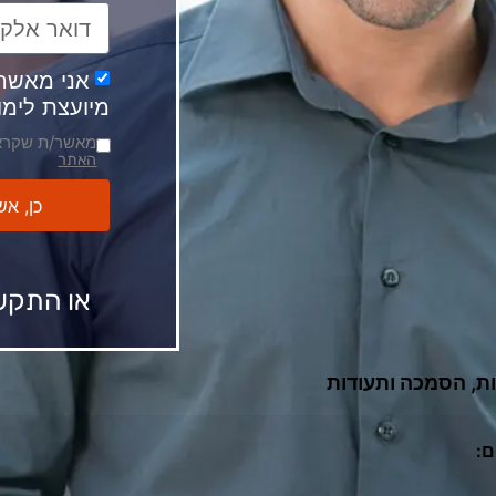
אני מאשר
מיועצת לימו
מאשר/ת שקרא
האתר
כן, א
או התקשרו: 1600
ת, הסמכה ותעודות
ם: