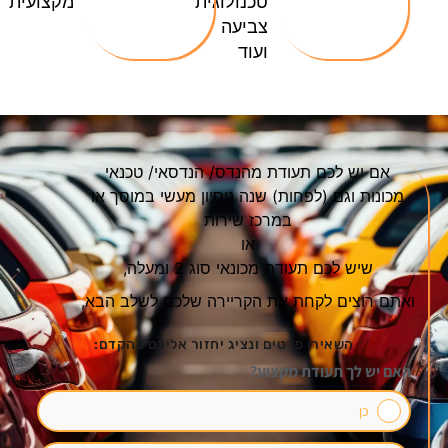
טכנולוגית
מקצועית
צביעה
ועוד
אם יש לכם תעודת מהנדס/ הנדסאי/ טכנאי
מכונות וגם (לפחות) שנה ניסיון מעשי במוסך או
במרכז שירות
או
שיש לכם תעודת מכונאי סוג 2 ומעלה,
ואתם רוצים לקחת את הקריירה שלכם לשלב הבא,
השאירו פרטים ונציג יחזור אליכם בהקדם:
האם יש לך תעודת מקצוע?
כן