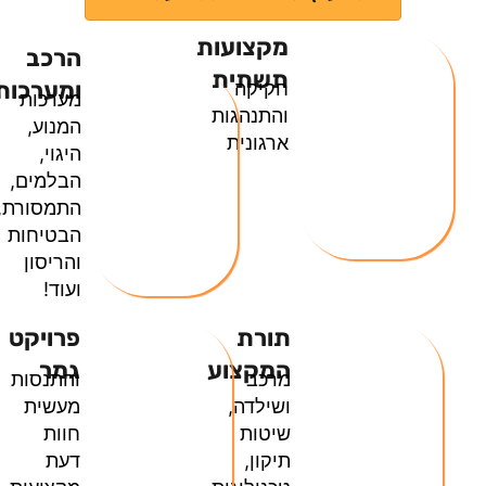
מקצועות
הרכב
תשתית
ומערכותיו
חקיקה
מערכות
והתנהגות
המנוע,
ארגונית
היגוי,
הבלמים,
התמסורת,
הבטיחות
והריסון
ועוד!
תורת
פרויקט
המקצוע
גמר
מרכב
והתנסות
ושילדה,
מעשית​
שיטות
חוות
תיקון,
דעת