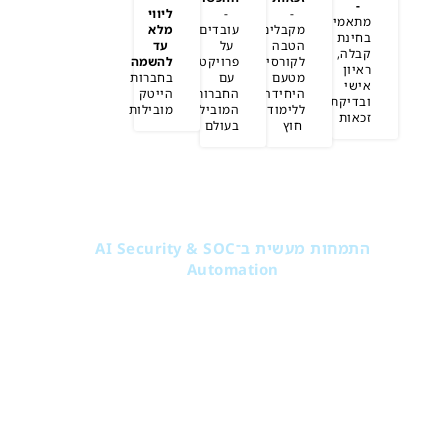
-
-
-
ליווי
מתאמים
מקבלים
עובדים
מלא
בחינת
הטבה
על
עד
קבלה,
לקורסים
פרויקטים
להשמה
ראיון
מטעם
עם
בחברות
אישי
היחידה
החברות
הייטק
ובדיקת
ללימודי
המובילות
מובילות
זכאות
חוץ
בעולם
OJT - כולל פרויקט גמר יוקרתי
On Job Training - השתלמות מעשית
תוך כדי הקורס בחברות סטארטאפ ומגוון חברות
טכנולוגיות בישראל - ליציאה עם תיק עבודות אמיתי
ואיכותי לשוק העבודה.
התמחות מעשית ב־AI Security & SOC
Automation
בודק חדירות (Penetration Tester) -
ביצוע בדיקות
אבטחה והערכת סיכונים
מיישם הגנת סייבר (SOC Analyst)
-
ניטור ותגובה לאיומים
בזמן אמת
מומחה אבטחת מידע אפליקטיבית -
הגנה על מערכות
תוכנה ואתרי אינטרנט