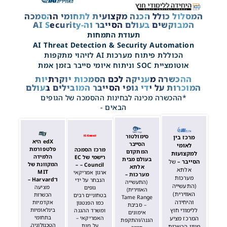
המסלול כולל הכנה מקצועית לתחומי ההסמכה
המבוקשים בעולם הסייבר וה-AI Security
תעודת התמחות
AI Threat Detection & Security Automation
הכוללת פיתוח מערכות AI לזיהוי מתקפות
אוטומציית SOC וניתוח איומי סייבר בזמן אמת
ההכשרה מעניקה לכם הסמכות יוקרתיות
המוכרות על ידי גופי הסייבר המובילים בעולם
*ההכשרה מכינה לבחינות ההסמכה של הגופים
הבאים -
סימולטור
מרכז בין
edX היא
הסייבר
לאומי
פלטפורמת
מרכז הסמכה
המתקדם
למקצועות
הלמידה
רישמי של EC
בעולם מבית
הסייבר –
של
המקוונת של
– Council –
אלתא
אלתא
MIT
ארגון אמריקאי
מערכות –
מערכות
ו־Harvard –
הנבחר על ידי
(התעשייה
(התעשייה
מציעה
גופים
האווירית)
האווירית)
הכשרות
בטחוניים רבים
Tame Range
והיחידה
אקדמיות
כמו הפנטגון
– סביבת
ללימודי חוץ
בינלאומיות
ומשרד ההגנה
אימונים
בתחומי
המרכז מציע
האמריקאי –
הגנה/והתקפת
הטכנולוגיה,
על מנת
מגוון הכשרות