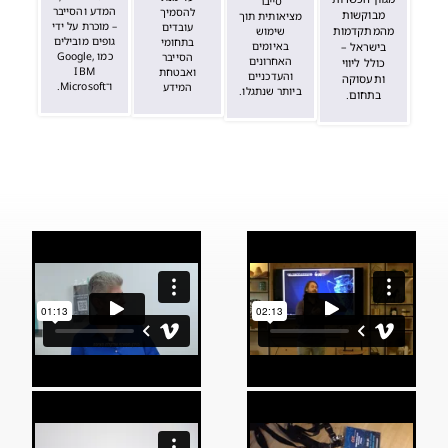
סייבר
המדע והסייבר
להסמיך
מבוקשות
מציאותית תוך
–
מוכרת על ידי
עובדים
מהמתקדמות
שימוש
גופים מובילים
בתחומי
בישראל –
באיומים
כמו Google,
הסייבר
האחרונים
כולל ליווי
IBM
ואבטחת
והעדכניים
ותעסוקה
ו־Microsoft.
המידע
ביותר שנתגלו.
בתחום.​