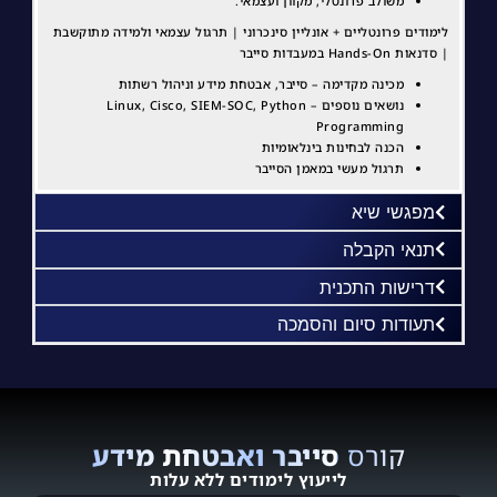
משולב פרונטלי, מקוון ועצמאי.
לימודים פרונטליים + אונליין סינכרוני | תרגול עצמאי ולמידה מתוקשבת
| סדנאות Hands-On במעבדות סייבר
מכינה מקדימה – סייבר, אבטחת מידע וניהול רשתות
נושאים נוספים – Linux, Cisco, SIEM-SOC, Python
Programming
הכנה לבחינות בינלאומיות
תרגול מעשי במאמן הסייבר
מפגשי שיא
תנאי הקבלה​
דרישות התכנית
תעודות סיום והסמכה​
קורס
סייבר ואבטחת מידע
לייעוץ לימודים ללא עלות