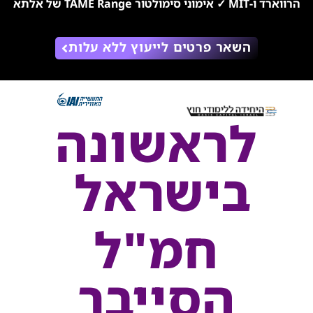
הרווארד ו-MIT ✓ אימוני סימולטור TAME Range של אלתא
השאר פרטים לייעוץ ללא עלות
לראשונה
בישראל
חמ"ל
הסייבר