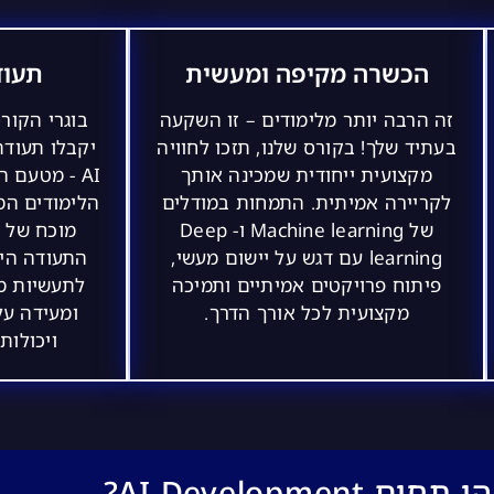
הכשרה מקיפה ומעשית
תעוד
זה הרבה יותר מלימודים – זו השקעה
בוגרי הקור
בעתיד שלך! בקורס שלנו, תזכו לחוויה
מקצועית ייחודית שמכינה אותך
AI - מטעם 
לקריירה אמיתית. התמחות במודלים
הלימודים המ
של Machine learning ו- Deep
מוכח של א
learning עם דגש על יישום מעשי,
התעודה הי
פיתוח פרויקטים אמיתיים ותמיכה
לתעשיות מ
מקצועית לכל אורך הדרך.
ומעידה על
ויכולות
תחום AI Development?