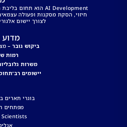
AI Development הוא 
חיזוי, הסקת מסקנות ופעולה עצמאי
לצורך יישום אלגוריתמים של למידת
מדוע תחום ה-I
ביקוש גובר –
מצד
רמות שכ
משרות גלובליות
יישומים רב־תחומי
בוגרי תארים ב
מפתחים המעו
Data Scientists המעוניינים להעמיק בפית
אנליס