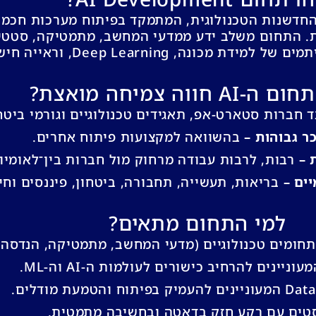
תחום בליבת החדשנות הטכנולוגית, המתמקד בפיתוח מערכות ח
ת. התחום משלב ידע ממדעי המחשב, מתמטיקה, סטטי
 מכונה, Deep Learning, וראייה חישובית.
A חווה צמיחה מואצת?
 חברות סטארט-אפ, תאגידים טכנולוגיים וגורמי ביטחו
ר גבוהות –
בהשוואה למקצועות פיתוח אחרים.
 –
רבות, לרבות עבודה מרחוק מול חברות בין־לאומיו
ים –
בריאות, תעשייה, תחבורה, ביטחון, פיננסים וחינ
למי התחום מתאים?
תחומים טכנולוגיים (מדעי המחשב, מתמטיקה, הנדסה)
ניינים להרחיב כישורים לעולמות ה-AI וה-ML.
וח והטמעת מודלים.
טים עם רקע חזק בדאטה ובחשיבה מתמטית.