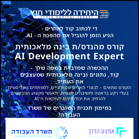
די לכתוב קוד לאחרים -
הגיע הזמן להוביל את מהפכת ה - AI.
קורס מהנדס/ת בינה מלאכותית
AI Development Expert
ההכשרה שמדברת בשפה שלך -
קוד, נתונים ובינה מלאכותית שמעצבים
את העתיד.
הקורס מתאים – לבוגרי תארים טכנולוגיים, למפתחים ואנליסטים
בעלי רקע בדאטה וחשיבה מתמטית, ולאנשי מקצוע המבקשים
להרחיב את יכולותיהם לעולמות ה־AI.
במימון תכנית השוברים של משרד
העבודה!