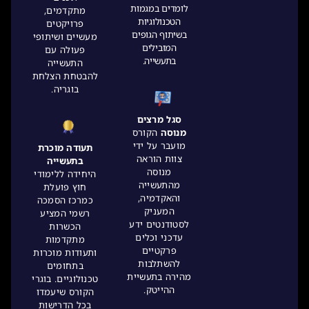
לומדים במגמות
מתקדמים,
הטכנולוגיות
פרויקטים
בשיתוף הגופים
מעשיים ושיתופי
המובילים
פעולה עם
בתעשייה.
התעשייה
להבטחת הצלחת
בוגריה.
סגל מרצים
מנוסה
הקורס
מועבר על ידי
תעודה מוכרת
צוות הוראה
בתעשייה
מנוסה
היחידה ללימודי
מהתעשייה
חוץ פועלת
והאקדמיה,
כמרכז הסמכה
המעניק
רשמי המציע
לסטודנטים ידע
הכשרות
עדכני וכלים
מתקדמות
פרקטיים
ותעודות מוכרות
להשתלבות
בתחומים
מהירה בתעשיית
טכנולוגיים. בוגרי
ההייטק.
הקורס שיעמדו
בכל הדרישות