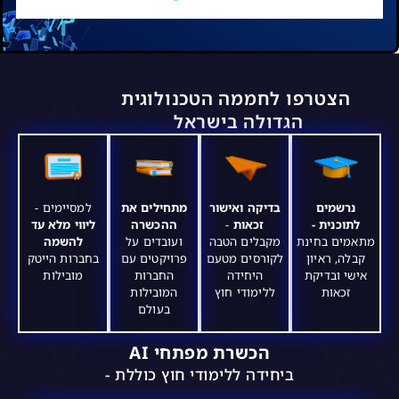
הצטרפו לחממה הטכנולוגית
הגדולה בישראל ​
נרשמים
בדיקה ואישור
מתחילים את
למסיימים -
לתוכנית -
זכאות
-
ההכשרה
ליווי מלא עד
מתאמים בחינת
מקבלים הטבה
ועובדים על
להשמה
קבלה, ראיון
לקורסים מטעם
פרויקטים עם
בחברות הייטק
אישי ובדיקת
היחידה
החברות
מובילות
זכאות
ללימודי חוץ
המובילות
בעולם
הכשרת מפתחי AI
ביחידה ללימודי חוץ כוללת -​