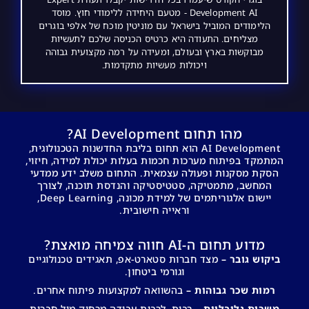
Development AI - מטעם היחידה ללימודי חוץ. מוסד
הלימודים המוביל בישראל עם מוניטין מוכח של אלפי בוגרים
מצליחים. התעודה היא כרטיס הכניסה שלכם לתעשיות
מבוקשות בארץ ובעולם, ומעידה על רמה מקצועית גבוהה
ויכולות מעשיות מתקדמות.
מהו תחום AI Development?
AI Development הוא תחום בליבת החדשנות הטכנולוגית,
המתמקד בפיתוח מערכות חכמות בעלות יכולת למידה, חיזוי,
הסקת מסקנות ופעולה עצמאית. התחום משלב ידע ממדעי
המחשב, מתמטיקה, סטטיסטיקה והנדסת תוכנה, לצורך
יישום אלגוריתמים של למידת מכונה, Deep Learning,
וראייה חישובית.
מדוע תחום ה-AI חווה צמיחה מואצת?
ביקוש גובר –
מצד חברות סטארט-אפ, תאגידים טכנולוגיים
וגורמי ביטחון.
רמות שכר גבוהות –
בהשוואה למקצועות פיתוח אחרים.
משרות גלובליות –
רבות, לרבות עבודה מרחוק מול חברות