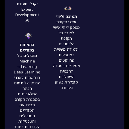
יקבלו תעודת
Expert
Development
תמיכה וליווי
AI.
אישי
הקורס
מספק ליווי אישי
לאורך כל
תקופת
הלימודים
התמחות
ולמידה מעשית
במודלים
באמצעות
מובילים
של
פרויקטים
Machine
אמיתיים במטרה
Learning ו-
להבטיח
Deep Learning
השתלבות
הנחשבות לאבני
מוצלחת בשוק
הבניין של תחום
העבודה.
הבינה
המלאכותית.
במסגרת הקורס
תכירו את
המודלים
המובילים
והטכניקות
העדכניות ביותר