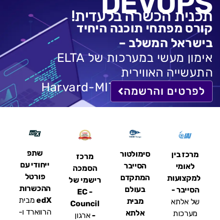
DEVOPS
תכנית הכשרה בלעדית!
קורס מפתחי תוכנה היחיד
בישראל המשלב –
אימון מעשי במערכות של ELTA
התעשייה האווירית
תעודת הסמכה של Harvard-MIT
לפרטים והרשמה
הסמכות מקצועיות ותעודות הכשרה
שתפ
סימולטור
מרכז בין
מרכז
ייחודי עם
הסייבר
לאומי
הסמכה
פורטל
המתקדם
למקצועות
רישמי של
ההכשרות
בעולם
הסייבר -
EC -
edX
מבית
מבית
של אלתא
Council
הרווארד ו-
אלתא
מערכות
-
ארגון