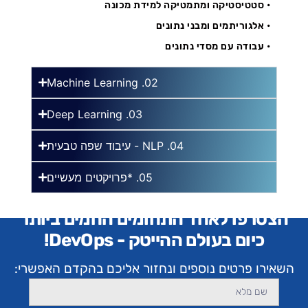
• סטטיסטיקה ומתמטיקה למידת מכונה
• אלגוריתמים ומבני נתונים
• עבודה עם מסדי נתונים
Machine Learning .02
Deep Learning .03
04. NLP - עיבוד שפה טבעית
05. *פרויקטים מעשיים
הצטרפו לאחד התחומים החמים ביותר
כיום בעולם ההייטק - DevOps!
השאירו פרטים נוספים ונחזור אליכם בהקדם האפשרי: