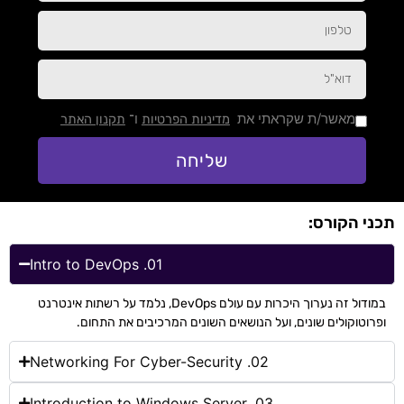
מאשר/ת שקראתי את
ו־
מדיניות הפרטיות
תקנון האתר
שליחה
תכני הקורס:
Intro to DevOps .01
במודול זה נערוך היכרות עם עולם DevOps, נלמד על רשתות אינטרנט
ופרוטוקולים שונים, ועל הנושאים השונים המרכיבים את התחום.
Networking For Cyber-Security .02
Introduction to Windows Server .03