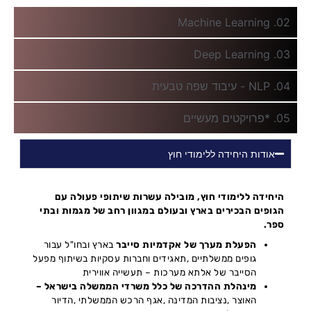
Machine Learning .02
Deep Learning .03
04. NLP - עיבוד שפה טבעית
05. *פרויקטים מעשיים
אודות היחידה ללימודי חוץ
היחידה ללימודי חוץ, מובילה עשרות שיתופי פעולה עם
הגופים הבכירים בארץ ובעולם במגוון רחב של מגמות ובתי
ספר.
הפעלת מערך של אקדמיות סייבר
בארץ ובחו"ל עבור
גופים ממשלתיים ,תאגידים וחברות עסקיות בשיתוף מפעל
הסייבר של אלתא מערכות – תעשייה אווירית
מינהלת ההדרכה של כלל משרדי הממשלה בישראל –
האוצר ,נציבות המדינה ,אגף הרכש הממשלתי ,הדיור