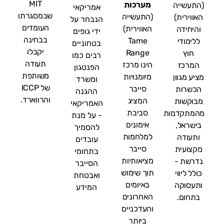
MIT
מערכות
(התעשייה
אמריקאי
שבמסגרתו
(התעשייה
האווירית)
הנבחר על
העומדים
האווירית)
והיחידה
ידי גופים
בבחינה
Tame
ללימודי
בטחוניים
יקבלו
Range
חוץ
רבים כמו
תעודה
הינו מרכז
המרכז
הפנטגון
משותפת
מיומנויות
מציע מגוון
ומשרד
של ICCP
סייבר
הכשרות
ההגנה
והרווארד.
המציג
מבוקשות
האמריקאי
סביבת
מהמתקדמות
- על מנת
אימונים
בישראל,
להסמיך
למלחמות
ותעודה
עובדים
סייבר
מקצועית
בתחומי
מציאותיות
נדרשת -
הסייבר
תוך שימוש
כולל ליווי
ואבטחת
באיומים
ותעסוקה
המידע
האחרונים
בתחום.
והעדכניים
ביותר