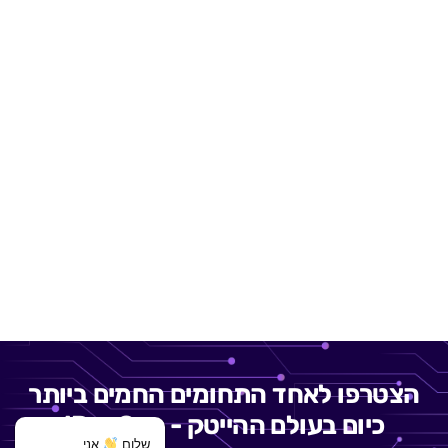
בישראל. מעל 1000 סטודנטים ממדינות שונות בעולם בפרויקט מוביל של
משרד החוץ.
TM
הכשרה משולבת אימוני סימולטור
Range
TAME
– מפעל הסייבר
של אלתא מערכות מבית התעשייה האווירית –
היחידה ללימודי חוץ וחטיבת הסייבר של אלתא מובילות את המרכז
הבינלאומי למקצועות הסייבר בשילוב מאמן (סימולטור) הסייבר של
התעשייה האווירית. יחד
מציעים מגוון הכשרות מבוקשות, מהמתקדמות
בישראל, ותעודה מקצועית נדרשת, כולל ליווי לתעסוקה בתחום.
הצטרפו לאחד התחומים החמים ביותר
כיום בעולם ההייטק - DevOps!
שלום
אני