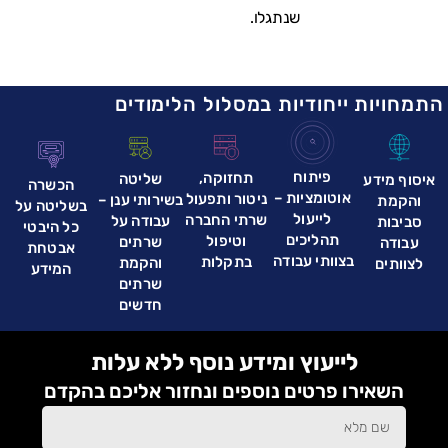
שנתגלו.
התמחויות ייחודיות במסלול הלימודים
פיתוח
תחזוקה,
שליטה
איסוף מידע
הכשרה
אוטומציות –
ניטור ותפעול
בשירותי ענן –
והקמת
בשליטה על
לייעול
שרתי החברה
עבודה על
סביבות
כל היבטי
תהליכים
וטיפול
שרתים
עבודה
אבטחת
בצוותי עבודה
בתקלות
והקמת
לצוותים
המידע
שרתים
חדשים
לייעוץ ומידע נוסף ללא עלות
השאירו פרטים נוספים ונחזור אליכם בהקדם