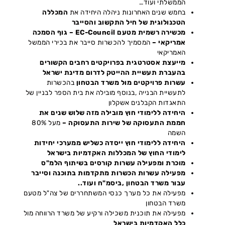
הממשלתי ועוד…
בחמש שנים האחרונות ניהלה היחידה את
המכללה
הטכנולוגית של חיל התקשוב והסייבר
מכשירה רשמית מטעם
EC-Council –
גוף הסמכה
אמריקאי –
המסמיך להכשרות סייבר את בכירי הממשל
האמריקאי
מייעצת אסטרטגית בפרויקטים רחבים הקשורים
בהעברת תעשיית ההייטק לדרום מדינת ישראל
עשרות פרויקטים מול משרד הבטחון
בהכשרות
לתעשיית הבנייה ,בנוסף מובילה את בית הספר לבניין של
התאגדות הקבלנים אשקלון
היחידה ללימודי חוץ מובילה מזה שלוש שנים את
חממת התעסוקה של שירות התעסוקה –
מעל 80%
השמה
היחידה ללימודי חוץ ייסדה כשליש ממערכי יחידות
לימודי החוץ של המכללות האקדמיות בישראל
מוכרת ומפעילה עשרות קורסים בשיתוף הלמ"ס
מפעילה עשרות הכשרות מתקדמות בתוכנה וסייבר
עבור משרד הבטחון ,ביסמ"ח ועוד..
מפעילה את כל מערך כנסי המשתחררים של צה"ל מטעם
משרד הבטחון
מפעילה את תוכנית משכילה ורקיע של משרד הרווחה מול
כלל האקדמיות בישראל