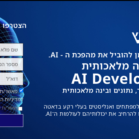
הצטרפו 
להוביל את מהפכת ה - AI.
ה מלאכותית
AI Devel
נתונים ובינה מלאכותית
מאשר/ת ק
למדיניות ה
 למפתחים ואנליסטים בעלי רקע בדאטה
מאשר/ת 
רחיב את יכולותיהם לעולמות ה־AI.