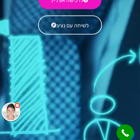
לשיחה עם נציג
שלום
אני
הצ'אטבוט של האתר!
צריך עזרה? התחל
שיחה.