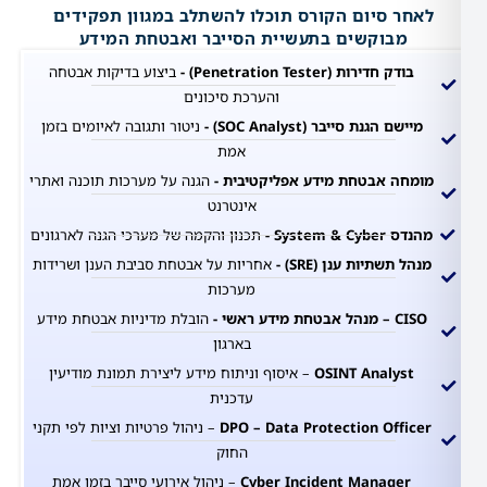
 סיום הקורס תוכלו להשתלב במגוון תפקידים
בוקשים בתעשיית הסייבר ואבטחת המידע
חדירות (Penetration Tester) -
ביצוע בדיקות אבטחה
והערכת סיכונים
הגנת סייבר (SOC Analyst)
-
ניטור ותגובה לאיומים בזמן
אמת
 אבטחת מידע אפליקטיבית -
הגנה על מערכות תוכנה ואתרי
אינטרנט
Syste -
תכנון והקמה של מערכי הגנה לארגונים
שתיות ענן (SRE) -
אחריות על אבטחת סביבת הענן ושרידות
מערכות
 ראשי -
הובלת מדיניות אבטחת מידע
בארגון
OSINT Analy
– איסוף וניתוח מידע ליצירת תמונת מודיעין
עדכנית
DPO – Data Protection Off
– ניהול פרטיות וציות לפי תקני
החוק
Cyber Incident Manag
– ניהול אירועי סייבר בזמן אמת