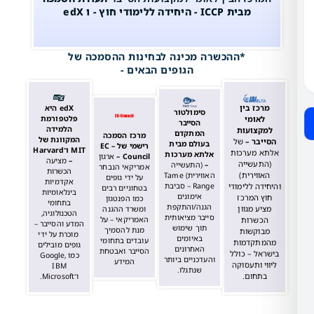
מבית ICCP - היחידה ללימודי חוץ - ו edX
*ההכשרה מכינה לבחינות ההסמכה של
הגופים הבאים -
ז בין
edX היא
סימולטור
פלטפורמת
ומי
הסייבר
הלמידה
צועות
המתקדם
מרכז הסמכה
המקוונת של
ר –
של
בעולם מבית
רישמי של EC –
MIT ו־Harvard
מערכות
אלתא מערכות
Council –
ארגון
–
מציעה
עשייה
–
(התעשייה
אמריקאי הנבחר
הכשרות
ירית)
האווירית) Tame
על ידי גופים
אקדמיות
Range – סביבת
 ללימודי
בטחוניים רבים
בינלאומיות
אימונים
המרכז
כמו הפנטגון
בתחומי
הגנה/והתקפת
 מגוון
ומשרד ההגנה
הטכנולוגיה,
סייבר מציאותית
האמריקאי – על
שרות
המדע והסייבר –
תוך שימוש
מנת להסמיך
קשות
מוכרת על ידי
באיומים
עובדים בתחומי
קדמות
גופים מובילים
האחרונים
הסייבר ואבטחת
 – כולל
כמו Google,
והעדכניים ביותר
המידע
ותעסוקה
IBM
שנתגלו.
ום.​
ו־Microsoft.