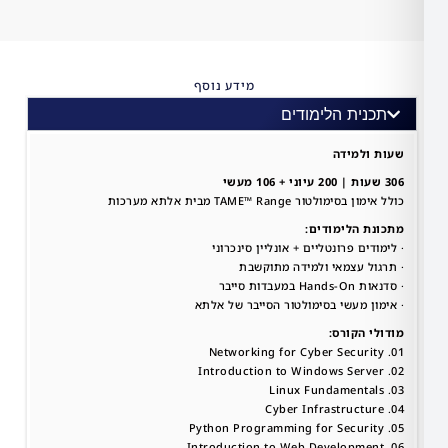
מידע נוסף
ית הלימודים​
למידה
ולטור TAME™ Range מבית אלתא מערכות
 הלימודים:
ים פרונטליים + אונליין סינכרוני
ל עצמאי ולמידה מתוקשבת
דות סייבר
 מעשי בסימולטור הסייבר של אלתא
 הקורס: