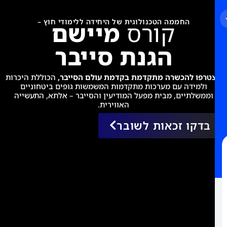
חממה הטכנולוגית של היחידה ללימודי חוץ –
קורס
מיישם
לייעוץ
לימודים
הגנת סייבר
ללא
עלות
הכשרה מתקדמת בקדמת עולם הסייבר,
הכוללת היכרות
 עם מערכות מתקדמות המשמשות גופים ביטחוניים
ים, מבית מפעל המודיעין והסייבר – אלתא, התעשייה
האווירית.
 זכאות לשובר
מאשר/ת
קבלת
דיוור
מהיחידה
ללימודי
חוץ
בהתאם