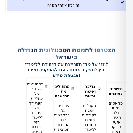
והובלת צוותי תגובה
טרפו לחממה הטכנולוגית הגדולה
בישראל
ליווי של מח' הקריירה של היחידה ללימודי
חוץ לתפקיד מומחה הגנה/התקפה סייבר
ואבטחת מידע
למסיימים
בדיקה
מתחילים
- ליווי
ואישור
את
של
זכאות
ההכשרה
מחלקת
-
-
הקריירה
מקבלים
עובדים
של
הטבה
על
היחידה
לקורסים
פרויקטים
ללימודי
מטעם
עם
חוץ
היחידה
החברות
בחברות
ללימודי
המובילות
הייטק