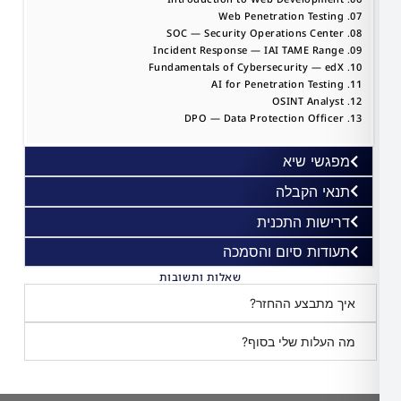
שי שיא
י הקבלה​
שות התכנית
דות סיום והסמכה​
שאלות ותשובות
מתבצע ההחזר?
עלות שלי בסוף?