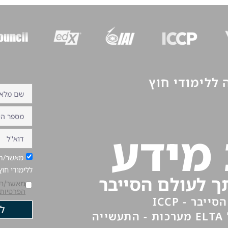
ללימודי חוץ
מידע
מאשר/ת 
ללימודי חו
 לעולם הסייבר
מאשר/ת
הפרטיות
בר - ICCP
לש
· בשילוב בסימולטור הסייבר של ELTA מערכות - התעשייה