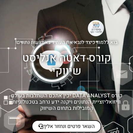
בוא ללמוד כיצד לנבא את העתיד באמצעות נתונים!
קורס דאטה אנליסט
שיווקי
קורס DATA ANALYST יכין אתכם השתלבות בעולם
וויזואליזציית הנתונים ויקנה ידע נרחב בטכנולוגיות
המובילות בתחום השיווק
השאר פרטים ונחזור אליך