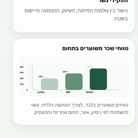
תפקידי גשר
גישור בין עולמות הפיתוח, השיווק, ההטמעה והיישום
בשטח.
טווחי שכר משוערים בתחום
≈ 30K
40K
≈ 22K
30K
≈ 14K
20K
10K
0
Junior
Mid
Senior
טווחים משוערים בלבד, לצורך המחשה כללית. עשוי
להשתנות לפי ניסיון, אזור, תחום אחריות והמעסיק.