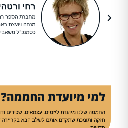
רחי ורטהי
י
מחברת הספר רב ה
דלת
מנחה ויועצת בארג
כסמנכ"ל משאבי א
למי מיועדת החממה?​
החממה שלנו מיועדת ליזמים, עצמאים, שכירים וד
חזקה ותומכת שתקדם אותם לשלב הבא בקריירה ש
חדשות.