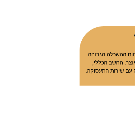
תחום ההשכלה הגבוהה
צר, החשב הכללי,