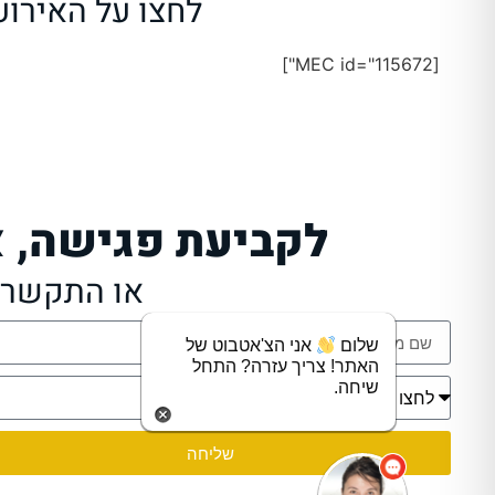
לחצו על האירו
[MEC id="115672"]
לקביעת פגישה, 
או התקשרו: 1111111
שלום
אני הצ'אטבוט של
האתר! צריך עזרה? התחל
שיחה.
שליחה