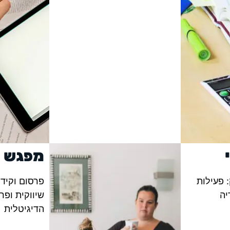
מפגש ח
 פעילות
יה
שיווקית ופר
הדיגיטלית