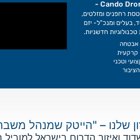
טסת רחפנים ומזלטים,
ד, בעלים ומנכ"ל- יזם
טכנולוגיות חדשניות.
 אבטחה
ה קרקעית
ועי וטכני
הציבור
ן שלנו – "הייטק שמנהל משבר
וד ואיזור הדרום בישראל למוביל בט