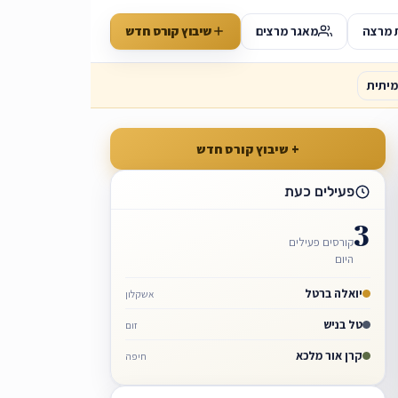
 מרצה
מאגר מרצים
שיבוץ קורס חדש
יתית
+ שיבוץ קורס חדש
פעילים כעת
3
קורסים פעילים
היום
יואלה ברטל
אשקלון
טל בניש
זום
קרן אור מלכא
חיפה