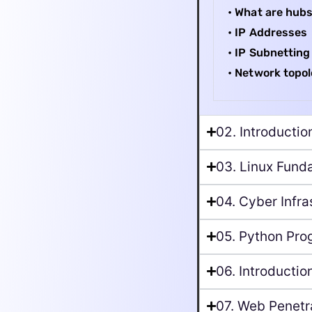
• What are hubs
• IP Addresses
• IP Subnetting
• Network topol
02. Introducti
03. Linux Fund
04. Cyber Infra
05. Python Pro
06. Introducti
07. Web Penetr