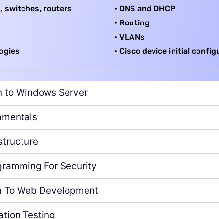
, switches, routers
• DNS and DHCP
• Routing
• VLANs
ogies
• Cisco device initial confi
on to Windows Server
amentals
structure
gramming For Security
on To Web Development
ation Testing