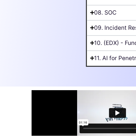
08. SOC
09. Incident R
10. (EDX) - Fu
11. AI for Penet