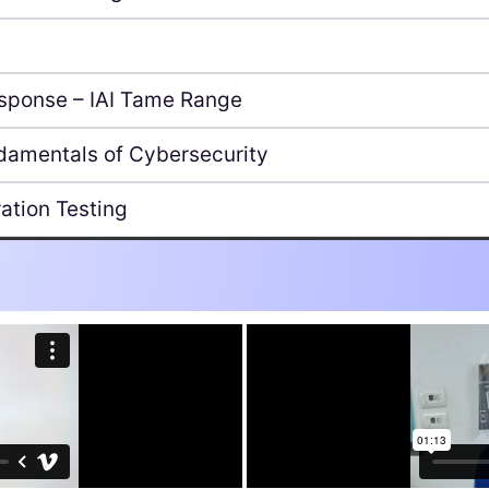
esponse – IAI Tame Range
ndamentals of Cybersecurity
ration Testing