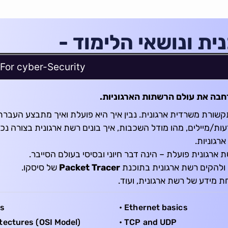
ית ונושאי הלימוד -
 For cyber-Security
רחבה את עולם הרשתות הארגוניות.
תקשורת משרדית ארגונית. נבין איך היא פועלת ואיך מתבצע העברת
ת/מיילים, מהו מודל השכבות, איך בונים רשת ארגונית בצורה נכו
גוניות.
 ארגונית פועלת – הינה דבר חיוני ובסיסי בעולם הסייבר.
 ולהקים רשת ארגונית בתוכנת
Packet Tracer
של סיסקו.
 מידע של רשת ארגונית, ועוד.
cs
• Ethernet basics
tectures (OSI Model)
• TCP and UDP