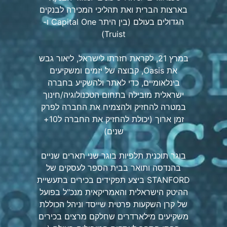
בארצות הברית ואת תהליכי המכירה לבנקים
הגדולים בעולם (בין היתר Capital One ו-
Truist)
במרץ 21, לקראת חזרתו לישראל, ליאור גבש
את Oasis, קבוצה של יזמים ומשקיעים
בינלאומיים, כדי לאתר ולהשקיע בחברה
ישראלית מובילה בתחום הטכנולוגיה/חינוך
במטרה להחזיק ולהצמיח את החברה לפרק
זמן ארוך (יכולת להחזיק את החברה ל10+
שנים)
בוגר תוכנית תלפיות בוגר שני תארים שניים
בהנדסה ותואר בבית הספר לעסקים של
STANFORD ביצע תפקידים בכירים בתעשיית
ההיטק הישראלית והאמריקאית מנכ"ל בפועל
של קרן השקעות פרטית שייסד וניהל הכוללת
משקיעים מילארדרים שחלקם מרצים בכירים