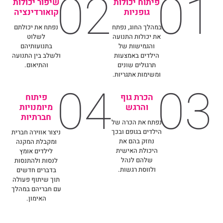
02
01
פיתוח יכולות
שיפור יכולות
גופניות
קואורדינציה
במהלך החוג, נפתח
נפתח את יכולתם
את יכולות התנועה
לשלוט
והגמישות של
בתנועותיהם
הילדים באמצעות
ולשלב בין התנועה
תרגולים שונים
והתיאום.
ומשימות אתגריות.
04
03
הכרת גוף
פיתוח
והרגש
מיומנויות
חברתיות
נפתח את הכרה של
הילדים בגופם ובכך
ניצור אווירה חברית
נחזק בהם את
ומקבלת המקנה
היכולת האישית
לילדים אומץ
שלהם לנהל
לנסות ולהתנסות
ולווסת רגשות.
בדברים חדשים
תוך שיתוף פעולה
עם חבריהם במהלך
האימון.