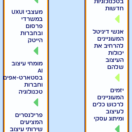
בטכנולוגיות
חדשות
מעצבי UXUI
במשרדי
פרסום
אנשי דיגיטל
ובחברות
המעוניינים
הייטק
להרחיב את
יכולות
העיצוב
מומחי עיצוב
שלהם
AI
בסטארט-אפים
וחברות
יזמים
טכנולוגיה
המעוניינים
לרכוש כלים
לעיצוב
פרילנסרים
ומיתוג עסקי
המציעים
שירותי עיצוב