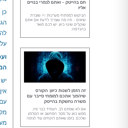
חם בהייטק – ואתם לגמרי בנויים
אליו
כן 
הביקוש למפתחי מערכות AI שוברת
שיאים – וזה מה שצריך לדעת אם אתם
הגד
שוקלים שינוי כיוון. יש לכם תואר
בהנדסה,
להס
על 
ועכ
המ
יש 
אין
זה הזמן לשנות כיוון: הקורס
שיהפוך אתכם למומחי סייבר עם
עם 
משרה נחשקת בהייטק
אם לא שמתם לב, העתיד כבר פה,
מקצ
ממש כאן על מסך המחשב או הטלפון
שלכם. בזמן שאתם לוקחים עוד לגימה
מעו