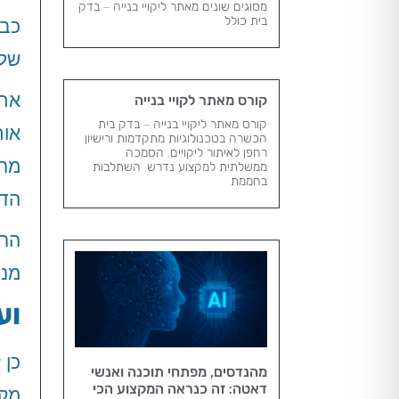
מסוגים שונים מאתר ליקויי בנייה – בדק
בית כולל
כבר
של 
את 
קורס מאתר לקויי בנייה
קורס מאתר ליקויי בנייה – בדק בית
אות
הכשרה בטכנולוגיות מתקדמות ורישיון
רחפן לאיתור ליקויים. הסמכה
מרב
ממשלתית למקצוע נדרש​. השתלבות
בחממת
הדב
הרי
מנס
וע
כן 
מהנדסים, מפתחי תוכנה ואנשי
דאטה: זה כנראה המקצוע הכי
מקצ