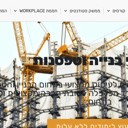
קורסים
ממשק סטודנטים
חממת WORKPLACE
המרכ
 בנייה וטפסנות
 לעיסוק מקצועי בתחום הבניין והט
 הכלכלה לטובת הכרה מקצועית ול
בתחום.
עוץ לימודים ללא עלות