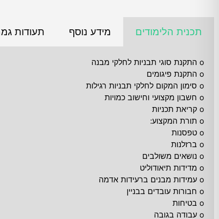
תכנית הלימודים
מידע נוסף
תעודות גמר
o התקנת סוגי תבניות לחלקי מבנה
o התקנת פיגומים
o סימון המקום לחלקי תבניות רגילות
o חשבון מקצועי וחישוב כמויות
o קריאת תכניות
o תורת המקצוע:
o טפסנות
o ברזלנות
o נושאים משולבים
o מדידות תיאודוליט
o עמידות מבנים ברעידות אדמה
o חבורות עובדים בבניין
o בטיחות
o עבודה בגובה