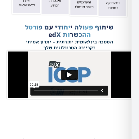
IBM
ואבטחת
והעדכניים
סוקה
ו־Microsoft.
המידע
ביותר שנתגלו.
ום.​
שיתוף פעולה ייחודי עם פורטל
ההכשרות edX
הסמכה בינלאומית יוקרתית – יתרון אמיתי
בקריירה הטכנולוגית שלך