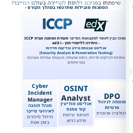
ו בפניכם דלתות לקריירה בעולם הסייבר!
הסמכות מובילות שתרכשו במהלך הקורס -
 לאומי למקצועות הסייבר
תעודת הסמכה מבית ICCP
- היחידה ללימודי חוץ - ו edX
אנליסט אבטחת מידע ובדיקות חדירות
דיקות חדירות, ניתוח פגיעויות, והבטחת עמידות מערכות
בפני איומים.
Cyber
OSINT
Incident
D
Analyst
Manager
ניהול
אנליסט מודיעין
מנהל תגובה
ות
קוד פתוח
לאירועי סייבר
רגונית
לאיתור וניתוח
וניהול סיכונים
מידע רגיש.
בזמן אמת