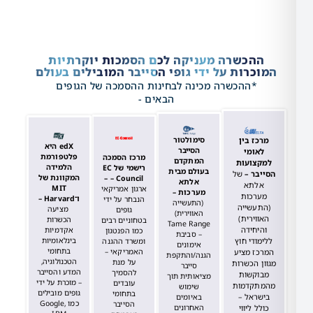
הכשרה מעניקה לכם הסמכות יוקרתיות
רות על ידי גופי הסייבר המובילים בעולם
*ההכשרה מכינה לבחינות ההסמכה של הגופים
הבאים -
סימולטור
ז בין
edX היא
הסייבר
ומי
פלטפורמת
מרכז הסמכה
המתקדם
צועות
הלמידה
רישמי של EC
בעולם מבית
ר –
של
המקוונת של
– Council –
אלתא
תא
MIT
ארגון אמריקאי
מערכות –
רכות
ו־Harvard –
הנבחר על ידי
(התעשייה
עשייה
מציעה
גופים
האווירית)
ירית)
הכשרות
בטחוניים רבים
Tame Range
חידה
אקדמיות
כמו הפנטגון
– סביבת
די חוץ
בינלאומיות
ומשרד ההגנה
אימונים
בתחומי
ז מציע
האמריקאי –
הגנה/והתקפת
הטכנולוגיה,
על מנת
 הכשרות
סייבר
המדע והסייבר
להסמיך
קשות
מציאותית תוך
–
מוכרת על ידי
עובדים
קדמות
שימוש
גופים מובילים
בתחומי
ראל –
באיומים
כמו Google,
הסייבר
האחרונים
 ליווי