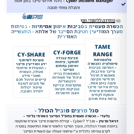
Cyber Incident Manag
– ניהול אירועי סייבר בזמן אמת
והובלת צוותי תגובה
 מעשית בסביבות אימון אמיתיות -
בפיתוח
המודיעין חטיבת הסייבר של אלתא - התעשייה
האווירית
TAME
CY-FORGE
RANG
CY-SHARE
סביבת עבודה
לטפורמת
מערכת לשיתוף
למחקר, פיתוח
לציה והכשרה
ידע ומודיעין סייבר
ואימון בתחום
דמה סביבות
–
המעודדת שיתופי
הסייבר –
בר מורכבות,
פעולה, העשרת
המאפשרת בנייה
שרת תרגול
מאגרי מידע
וניהול של תשתיות
ישי תקיפה
קיימים וניהול חכם
וירטואליות
ה בזמן אמת,
של תכנים לטובת
מתקדמות ובדיקת
 אירועי סייבר
שיפור יכולות
טכניקות תקיפה
אמים אישית
למידה ותגובה.
והגנה חדשניות.
פקת לקחים
 צוות וארגון
סגל מרצים מוביל הכולל -
בלעדי – הכשרה מעשית בחמ"ל הסייבר האזרחי בליווי –
 מרטין –
מנכ"ל Cyber7 – קהילת חדשנות סייבר ארצית שהוקמה
מת משרד הכלכלה, מערך הסייבר הלאומי ורשות החדשנות במטרה
לקדם צמיחה כלכלית ע"י שיתופי פעולה עם תעשיית הסייבר