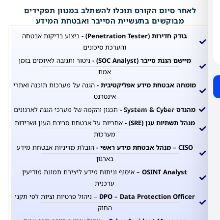
 סיום הקורס תוכלו להשתלב במגוון תפקידים
בוקשים בתעשיית הסייבר ואבטחת המידע
חדירות (Penetration Tester) -
ביצוע בדיקות אבטחה
והערכת סיכונים
הגנת סייבר (SOC Analyst)
-
ניטור ותגובה לאיומים בזמן
אמת
 אבטחת מידע אפליקטיבית -
הגנה על מערכות תוכנה ואתרי
אינטרנט
Syste -
תכנון והקמה של מערכי הגנה לארגונים
שתיות ענן (SRE) -
אחריות על אבטחת סביבת הענן ושרידות
מערכות
 ראשי -
הובלת מדיניות אבטחת מידע
בארגון
OSINT Analy
– איסוף וניתוח מידע ליצירת תמונת מודיעין
עדכנית
DPO – Data Protection Off
– ניהול פרטיות וציות לפי תקני
החוק