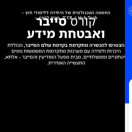
חממה הטכנולוגית של היחידה ללימודי חוץ –
קורס
סייבר
לייעוץ
Hub-Tech ו- ICCP גאים להציג –
לימודים
ללא
ואבטחת מידע
עלות
 להכשרה מתקדמת בקדמת עולם הסייבר,
הכוללת
ת ולמידה עם מערכות מתקדמות המשמשות גופים
 וממשלתיים, מבית מפעל המודיעין והסייבר – אלתא,
התעשייה האווירית.
מאשר/ת
קבלת
דיוור
מהיחידה
ללימודי
חוץ
בהתאם
למדיניות