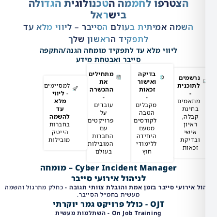
טרפו לחממה הטכנולוגית הגדולה
בישראל
 אמיתית בעולם הסייבר – ליווי מלא עד
לתפקיד הראשון שלך
ליווי מלא עד לתפקיד מומחה הגנה/התקפה
סייבר ואבטחת מידע
בדיקה
מתחילים
ואישור
את
למסיימים
זכאות
ההכשרה
-
ליווי
-
-
מלא
מקבלים
עובדים
עד
הטבה
על
להשמה
לקורסים
פרויקטים
בחברות
מטעם
עם
הייטק
היחידה
החברות
מובילות
ללימודי
המובילות
חוץ
בעולם
Cyber Incident Manager – מומחה
לניהול אירועי סייבר
י סייבר בזמן אמת והובלת צוותי תגובה -
כחלק מתרגול והשמה
מעשית בחמ״ל הסייבר.
OJT - כולל פרויקט גמר יוקרתי
On Job Training - השתלמות מעשית