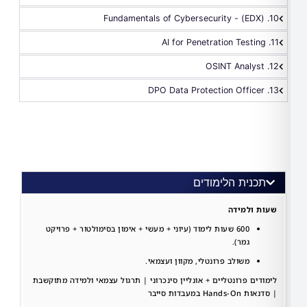
ית הלימודים​
למידה
600 שעות לימוד (עיוני + מעשי + אימון בסימולטור + פרויקט
גמר).
משולב פרונטלי, מקוון ועצמאי.
 פרונטליים + אונליין סינכרוני | תרגול עצמאי ולמידה מתוקשבת
בדות סייבר