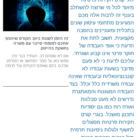
מיועד לכל מי שרוצה להשתלב
בענף זה לרבות אלה מכם
המגיעים מתחומי עיסוק שונים
בתכלית ומעוניינים בהסבה
מקצועית. חשוב לתת את
זה הזמן לשנות כיוון: הקורס שיהפוך
אתכם למומחי סייבר עם משרה
הדעת כי אופי העבודה של
נחשקת בהייטק
חוקר פרטי אינו קבוע ושגרתי.
אם לא שמתם לב, העתיד כבר פה,
עליכם לדעת כי לא פעם
ממש כאן על מסך המחשב או הטלפון
שלכם. בזמן שאתם לוקחים עוד לגימה
מדובר בשעות עבודה לא
קונבנציונאליות ובעבודה שאינה
עבודה משרדית כלל וכלל. בצד
העבודה המגוונות והמאתגרת
נדרשים לא מעט סבלנות
ואורח רוח כמו גם יסודיות
ותכנון מושכל. בוגרי קורס
חקירות פרטיות מסוגלים
לחשוף ולגלות ניסיונות תרמית