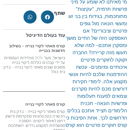
מי מאיתנו לא שומע על מיני
פרשיות תרמית, "עקיצות"
שתף
מתוחכמות, בגידות בין בני זוג
ומעשי הונאה מול גופים
פרטיים וציבוריים? אם
עוד בעולם הדיגיטל
האספקט הזה של החיים מושך
ומסקרן אתכם- למה שלא
קורס מאתר לקויי בנייה – בשילוב
חדשנות בבנייה
תעשו מזה קריירה? החברה
בישראל, מעל 90% מהדירות הנמסרות
זקוקה לחוקרים פרטיים
על ידי קבלנים כוללות ליקויי בנייה
איכותיים ומיומנים- עכשיו
מסוגים שונים מאתר ליקויי בנייה – בדק
בית כולל
ההזדמנות שלכם להיות אנשי
מקצוע אלה. לימודי חקירות
דורשים מכם להיות סקרנים
וצמאים לפענח תעלומות
ופרשיות הונאה- תכנית
קורס מאתר לקויי בנייה
הלימודים תצייד אתכם בכלים
קורס מאתר ליקויי בנייה – בדק בית
הכשרה בטכנולוגיות מתקדמות ורישיון
הדרושים לכך. אחת הסיבות כי
רחפן לאיתור ליקויים. הסמכה
קורס חוקרים פרטיים הוא קורס
ממשלתית למקצוע נדרש​. השתלבות
בחממת