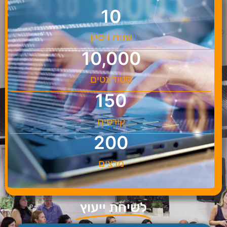
10
שנות ניסיון
10,000
סטודונטים
150
קורסים
200
מרצים
לשיחת ייעוץ