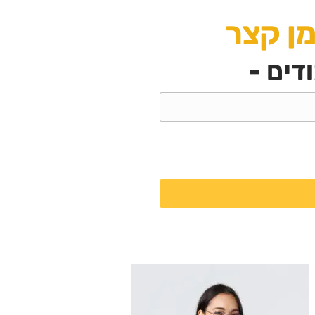
ן קצר
דים -