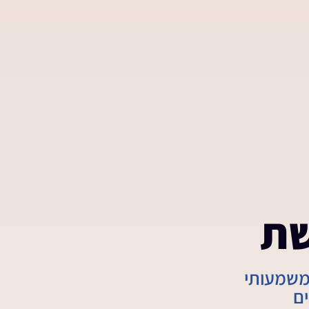
שת
 ומשמעותי
ם