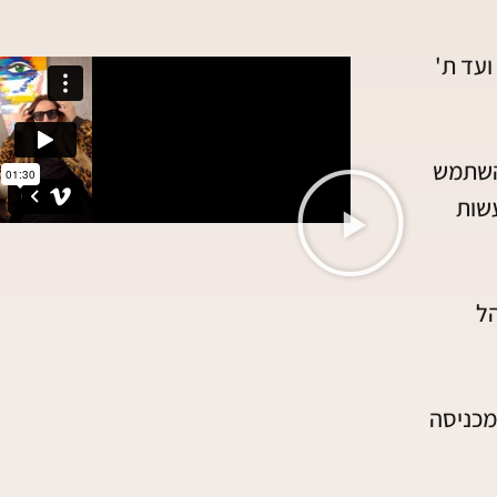
ועד ת'
להשתמש
שות
הל
מכניסה