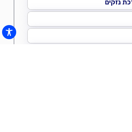
כים את המקצועות הנ"ל ,רחפנים למיפוי /מדידה
עבור מי שמחפש מקצוע יציב,