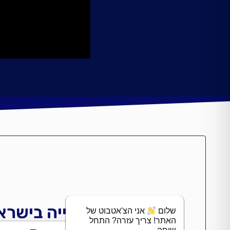
ענף הנדל״ן והבנייה בישרא
שלום
אני הצ'אטבוט של
האתר! צריך עזרה? התחל