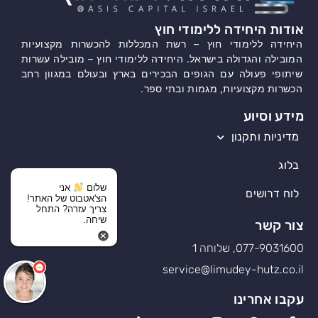
אודות היחידה ללימודי חוץ
היחידה ללימודי חוץ – רשת המכללות להכשרות מקצועיות
המובילה והגדולה בישראל. היחידה ללימודי חוץ – מובילה עשרות
שיתופי פעולה עם הגופים הבכירים בארץ ובעולם במגוון רחב
הכשרות מקצועיות, מגמות ובתי ספר.
מידע וסיוע
מדיניות ותקנון
בלוג
שלום
אני
לוח דרושים
הצ'אטבוט של האתר!
צריך עזרה? התחל
שיחה.
צור קשר
077-9031600, שלוחה 1
service@limudey-hutz.co.il
עקבו אחרינו