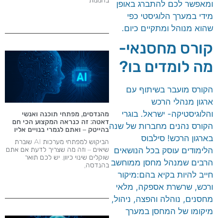
ומאפשר לכם להתברג באופן
מידי במערך הלוגיסטי כפי
שהוא מנוהל ומתקיים כיום.
קורס מחסנאי-
מה לומדים בו?
הקורס מועבר בשיתוף עם
ארגון מנהלי הרכש
והלוגיסטיקה- ישראל. בוגרי
מהנדסים, מפתחי תוכנה ואנשי
דאטה: זה כנראה המקצוע הכי חם
הקורס נהנים מחברות של שנה
בהייטק – ואתם לגמרי בנויים אליו
בארגון הרכש! סילבוס
הביקוש למפתחי מערכות AI שוברת
שיאים – וזה מה שצריך לדעת אם אתם
הלימודים עוסק בכל הנושאים
שוקלים שינוי כיוון. יש לכם תואר
הרבים שמנהל מחסן ממוחשב
בהנדסה,
חייב להיות בקיא בהם:מיקור
ורכש, שרשרת אספקה, מלאי
מחסנים, נוהלה והפצה, ניהול,
מיקומו של המחסן במערך