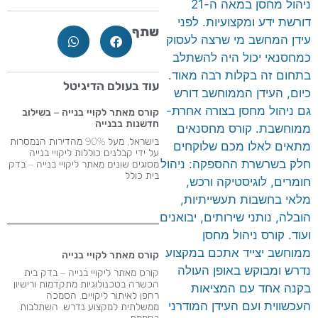
ניהול מחסן במאה ה-21
דורשת ידע ומקצועיות. לפני
שתף
עידן המחשב מי שרצה לעסוק
כמחסנאי יכול היה להשתלב
בתחום זה בקלות רבה מאוד.
עוד בעולם הדיגיטל
כיום, העידן הממוחשב דורש
גם ניהול מחסן בצורה אחרת-
קורס מאתר לקויי בנייה – בשילוב
חדשנות בבנייה
ממוחשבת. קורס מחסנאים
בישראל, מעל 90% מהדירות הנמסרות
מתאים לאלו מכם שלוקחים
על ידי קבלנים כוללות ליקויי בנייה
חלק בשרשרת ההספקה: ניהול
מסוגים שונים מאתר ליקויי בנייה – בדק
בית כולל
חומרים, לוגיסטיקה ורכש,
מלאי בחשבות תעשייתיות,
הובלה, נותני שירותים, יבואנים
ועוד. קורס ניהול מחסן
ממוחשב יצייד אתכם במקצוע
קורס מאתר לקויי בנייה
נדרש ומבוקש באופן העולה
קורס מאתר ליקויי בנייה – בדק בית
הכשרה בטכנולוגיות מתקדמות ורישיון
בקנה אחד עם המציאות
רחפן לאיתור ליקויים. הסמכה
העכשווית ועם העידן המודרני
ממשלתית למקצוע נדרש​. השתלבות
בחממת