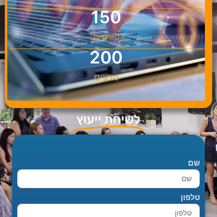
150
קורסים
200
מרצים
לשיחת ייעוץ
שם
טלפון