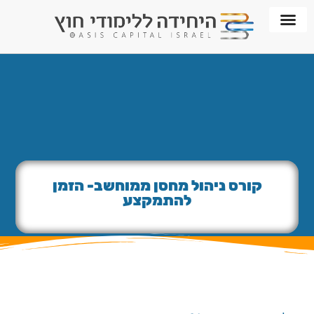
חממת WORKPLACE
קורס ניהול מחסן ממוחשב- הזמן
להתמקצע