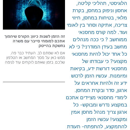
הלוגיסטי, תהליכי קליטה,
אחסון וניפוק במחסן, בקרת
מלאי, בטיחות במחסן, חיזוי
צריכה, אתיקה וסחר בין לאומי
ועוד. למה קורס מחסנאי
זה הזמן לשנות כיוון: הקורס שיהפוך
ממוחשב ? כי ככה מנהלים
אתכם למומחי סייבר עם משרה
נחשקת בהייטק
מחשב בעידן המודרני? כי לא
אם לא שמתם לב, העתיד כבר פה,
כל אחד יכול להיות מחסנאי
ממש כאן על מסך המחשב או הטלפון
מקצועי? כי עבודתו של
שלכם. בזמן שאתם לוקחים עוד לגימה
מחסנאי דורשת ידע, בקיאות
ומיומנות. עכשיו הזמן לרכוש
ידע זה ולהיות אחראים על
ארגון, סדר ובקרת המחסן.
לימודי מחסנאי מציידים אתכם
במקצוע נדרש ומבוקש- כל
ארגון צריך מנהל מחסן אמין
ומקצועי! עכשיו הזמן
להתמקצע, להתפתח- תעודת