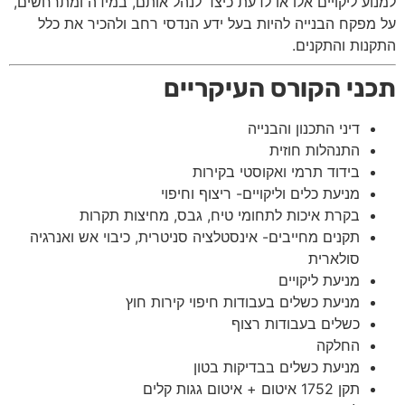
למנוע ליקויים אלו או לדעת כיצד לנהל אותם, במידה ומתרחשים,
על מפקח הבנייה להיות בעל ידע הנדסי רחב ולהכיר את כלל
התקנות והתקנים.
תכני הקורס העיקריים
דיני התכנון והבנייה
התנהלות חוזית
בידוד תרמי ואקוסטי בקירות
מניעת כלים וליקויים- ריצוף וחיפוי
בקרת איכות לתחומי טיח, גבס, מחיצות תקרות
תקנים מחייבים- אינסטלציה סניטרית, כיבוי אש ואנרגיה
סולארית
מניעת ליקויים
מניעת כשלים בעבודות חיפוי קירות חוץ
כשלים בעבודות רצוף
החלקה
מניעת כשלים בבדיקות בטון
תקן 1752 איטום + איטום גגות קלים